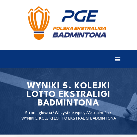
EKSTRALIGA
Aktualności
Drużyny
Tabela
Wyniki
WYNIKI 5. KOLEJKI
LOTTO EKSTRALIGI
Terminarz
BADMINTONA
Partnerzy
Strona główna
Wszystkie wpisy
Aktualności
I liga
WYNIKI 5. KOLEJKI LOTTO EKSTRALIGI BADMINTONA
II liga