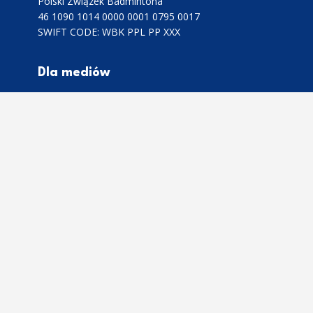
Polski Związek Badmintona
46 1090 1014 0000 0001 0795 0017
SWIFT CODE: WBK PPL PP XXX
Dla mediów
informacje prasowe i komunikaty
prosimy przesyłać na adres:
media@pzbad.pl
Do informacji i komunikatów należy
załączać zdjęcia i materiały wizerunkowe
w wysokiej rozdzielczości.
Polityka prywatności
RODO