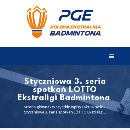
EKSTRALIGA
Aktualności
Drużyny
Tabela
Wyniki
Styczniowa 3. seria
spotkań LOTTO
Terminarz
Ekstraligi Badmintona
Partnerzy
Strona główna
Wszystkie wpisy
Aktualności
I liga
Styczniowa 3. seria spotkań LOTTO Ekstraligi...
II liga