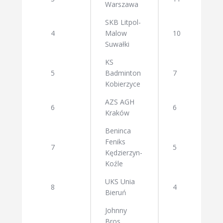
Warszawa
SKB Litpol-
4
Malow
10
Suwałki
KS
5
Badminton
7
Kobierzyce
AZS AGH
6
6
Kraków
Beninca
Feniks
7
5
Kędzierzyn-
Koźle
UKS Unia
8
4
Bieruń
Johnny
Bros