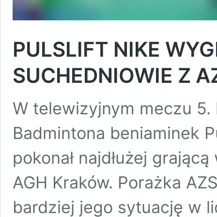
PULSLIFT NIKE WY
SUCHEDNIOWIE Z A
W telewizyjnym meczu 5. k
Badmintona beniaminek Pu
pokonał najdłużej grając
AGH Kraków. Porażka AZS
bardziej jego sytuację w l