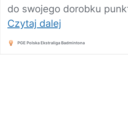
do swojego dorobku punkt
PULSLIFT
Czytaj dalej
NIKE
WYGRYWA
W
PGE Polska Ekstraliga Badmintona
SUCHEDNIOWIE
Z
AZS
AGH