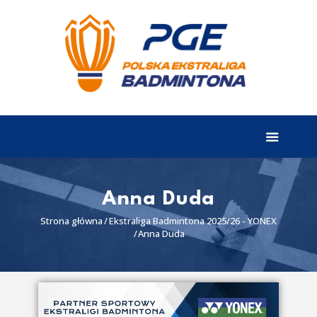
EKSTRALIGA
Aktualności
Drużyny
Tabela
Wyniki
Anna Duda
Terminarz
Strona główna
Ekstraliga Badmintona 2025/26 - YONEX
Anna Duda
Partnerzy
I liga
II liga