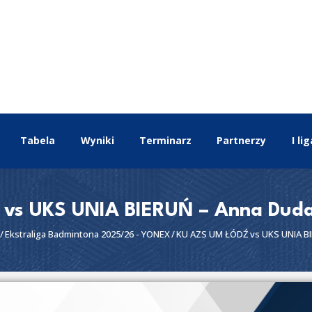
EKSTRALIGA
Aktualności
Drużyny
Tabela
Wyniki
Terminarz
Tabela
Wyniki
Terminarz
Partnerzy
I lig
Partnerzy
I liga
II liga
s UKS UNIA BIERUŃ – Anna Duda 
Ekstraliga Badmintona 2025/26 - YONEX
KU AZS UM ŁÓDŹ vs UKS UNIA BI