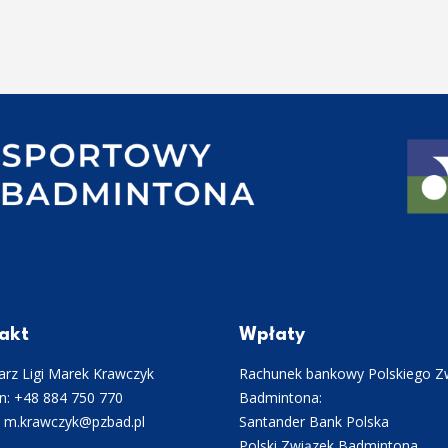
akt
Wpłaty
rz Ligi Marek Krawczyk
Rachunek bankowy Polskiego Z
n: +48 884 750 770
Badmintona:
: m.krawczyk@pzbad.pl
Santander Bank Polska
Polski Związek Badmintona