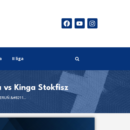
a
II liga
vs Kinga Stokfisz
ERUŃ &#8211...