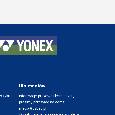
Dla mediów
wiązku
informacje prasowe i komunikaty
prosimy przesyłać na adres:
media@pzbad.pl
Do informacji i komunikatów należy