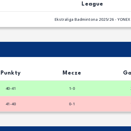
League
Ekstraliga Badmintona 2025/26 - YONEX
Punkty
Mecze
G
40-41
1-0
41-40
0-1