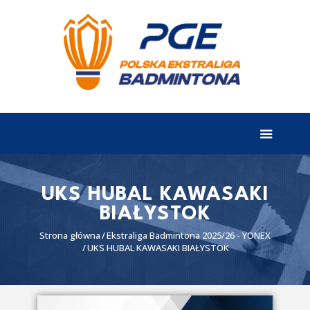
EKSTRALIGA
Aktualności
Drużyny
Tabela
Wyniki
UKS HUBAL KAWASAKI
BIAŁYSTOK
Terminarz
Strona główna
Ekstraliga Badmintona 2025/26 - YONEX
Partnerzy
UKS HUBAL KAWASAKI BIAŁYSTOK
I liga
II liga