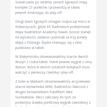
Suwalczanie po siedmiu seriach ligowych mają
komplet 21 punktów i przewodzą w tabeli,
pewnie zmierzając do play-off.
Drugi dzień ligowych zmagań rozpoczął mecz w
Kobierzycach, gdzie KS Badminton podejmował
ekipę Badminton Academy Hawel. Goście stanęli
na wysokości zadania i pokonali za trzy punkty
ekipę z Dolnego Śląska równając się z nimi
punktowo w tabeli.
W Białymstoku obserwowaliśmy starcie dwóch
drużyn z czuba tabeli. Hubal pewnie wygrał z Unią
Bieruń, która w dwóch ostatnich kolejkach musi
walczyć o pierwszą czwórkę i play-off.
Z kolei w Markach obserwowaliśmy arcyciekawe
starcie beniaminka WWL Badminton Marcovii z
drugim beniaminkiem Pulsliftem Nike
Suchedniów. Mecz zaliczany do tych za
podwójną stawkę punktową wygrali zawodnicy z