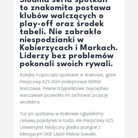
Siódma seria spotkań
to znakomita postawa
klubów walczących o
play-off oraz środek
tabeli. Nie zabrakło
niespodzianki w
Kobierzycach i Markach.
Liderzy bez problemów
pokonali swoich rywali.
Kolejkę rozpoczęło spotkanie w Krakowie, gdzie
miejscowy AZS AGH podejmował ABRM
Warszawa. Pewne trzypunktowe zwycięstwo
warszawian pozwoliło im zachować pozycję
wicelidera.
Tuż po spotkaniu w Krakowie oglądaliśmy
ciekawy pojedynek w Łodzi. Ale miejscowy AZS
Uniwersytet Medyczny gładko przegrał z
liderującym SKB Litpol-Malow Suwałki.