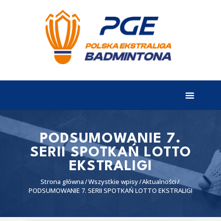
EKSTRALIGA
Aktualności
Drużyny
Tabela
Wyniki
PODSUMOWANIE 7.
SERII SPOTKAŃ LOTTO
Terminarz
EKSTRALIGI
Partnerzy
Strona główna
Wszystkie wpisy
Aktualności
I liga
PODSUMOWANIE 7. SERII SPOTKAŃ LOTTO EKSTRALIGI
II liga