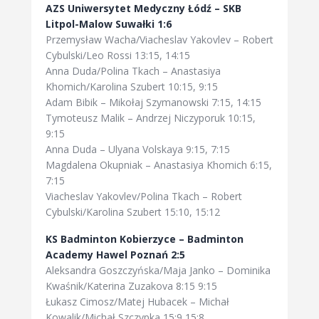
AZS Uniwersytet Medyczny Łódź – SKB
Litpol-Malow Suwałki 1:6
Przemysław Wacha/Viacheslav Yakovlev – Robert
Cybulski/Leo Rossi 13:15, 14:15
Anna Duda/Polina Tkach – Anastasiya
Khomich/Karolina Szubert 10:15, 9:15
Adam Bibik – Mikołaj Szymanowski 7:15, 14:15
Tymoteusz Malik – Andrzej Niczyporuk 10:15,
9:15
Anna Duda – Ulyana Volskaya 9:15, 7:15
Magdalena Okupniak – Anastasiya Khomich 6:15,
7:15
Viacheslav Yakovlev/Polina Tkach – Robert
Cybulski/Karolina Szubert 15:10, 15:12
KS Badminton Kobierzyce – Badminton
Academy Hawel Poznań 2:5
Aleksandra Goszczyńska/Maja Janko – Dominika
Kwaśnik/Katerina Zuzakova 8:15 9:15
Łukasz Cimosz/Matej Hubacek – Michał
Kowalik/Michał Szczypka 15:9 15:8