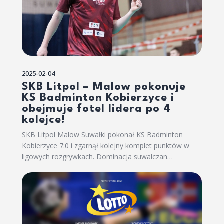
2025-02-04
SKB Litpol – Malow pokonuje
KS Badminton Kobierzyce i
obejmuje fotel lidera po 4
kolejce!
SKB Litpol Malow Suwałki pokonał KS Badminton
Kobierzyce 7:0 i zgarnął kolejny komplet punktów w
ligowych rozgrywkach. Dominacja suwalczan…