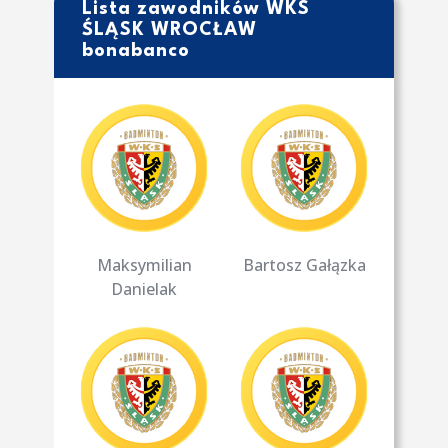
Lista zawodników WKS
ŚLĄSK WROCŁAW
bonabanco
Maksymilian
Bartosz Gałązka
Danielak