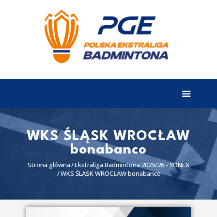
EKSTRALIGA
Aktualności
Drużyny
Tabela
Wyniki
WKS ŚLĄSK WROCŁAW
bonabanco
Terminarz
Strona główna
Ekstraliga Badmintona 2025/26 - YONEX
Partnerzy
WKS ŚLĄSK WROCŁAW bonabanco
I liga
II liga