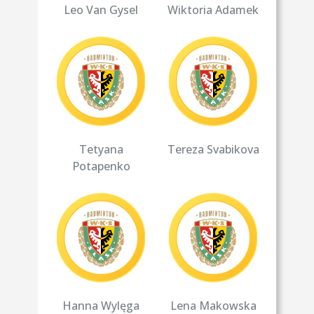
Leo Van Gysel
Wiktoria Adamek
Tetyana
Tereza Svabikova
Potapenko
Hanna Wylęga
Lena Makowska