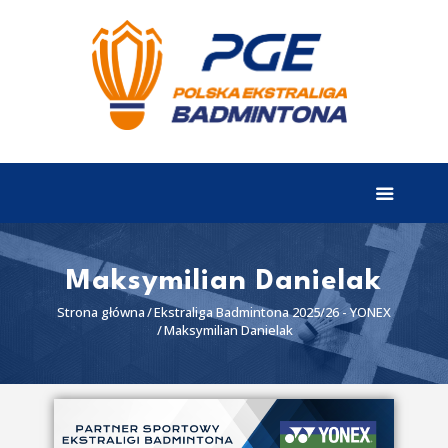
EKSTRALIGA
Aktualności
Drużyny
Tabela
Wyniki
Maksymilian Danielak
Terminarz
Strona główna
Ekstraliga Badmintona 2025/26 - YONEX
Maksymilian Danielak
Partnerzy
I liga
II liga