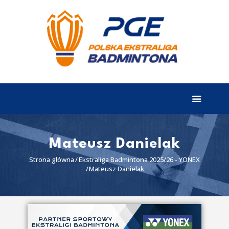
EKSTRALIGA
Aktualności
Drużyny
Tabela
Wyniki
Mateusz Danielak
Terminarz
Strona główna
Ekstraliga Badmintona 2025/26 - YONEX
Mateusz Danielak
Partnerzy
I liga
II liga