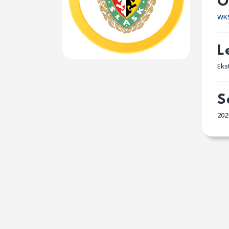
O
WKS
L
Eks
S
202