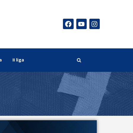
a
II liga