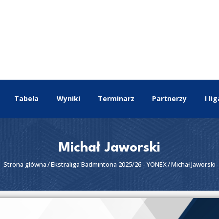
EKSTRALIGA
Aktualności
Drużyny
Tabela
Wyniki
Terminarz
Tabela
Wyniki
Terminarz
Partnerzy
I lig
Partnerzy
I liga
II liga
Michał Jaworski
Strona główna
Ekstraliga Badmintona 2025/26 - YONEX
Michał Jaworski