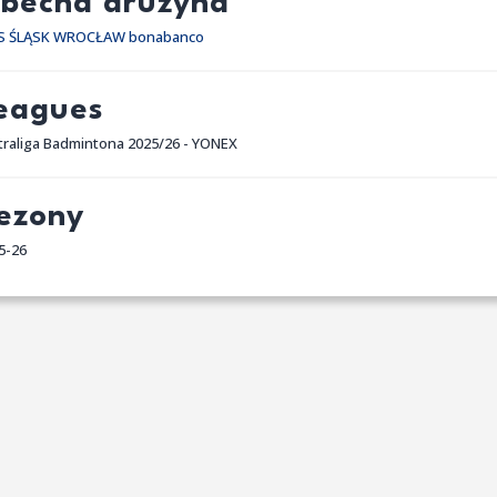
becna drużyna
 ŚLĄSK WROCŁAW bonabanco
eagues
traliga Badmintona 2025/26 - YONEX
ezony
5-26