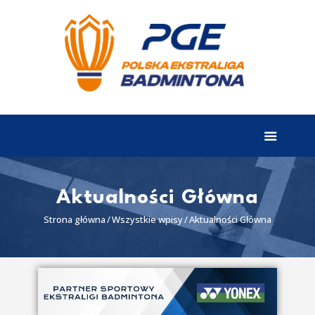
EKSTRALIGA
Aktualności
Drużyny
Tabela
Wyniki
Aktualności Główna
Terminarz
Strona główna
Wszystkie wpisy
Aktualności Główna
Partnerzy
I liga
II liga