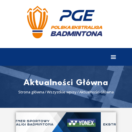
EKSTRALIGA
Aktualności
Drużyny
Tabela
Wyniki
Aktualności Główna
Terminarz
Strona główna
Wszystkie wpisy
Aktualności Główna
Partnerzy
I liga
II liga