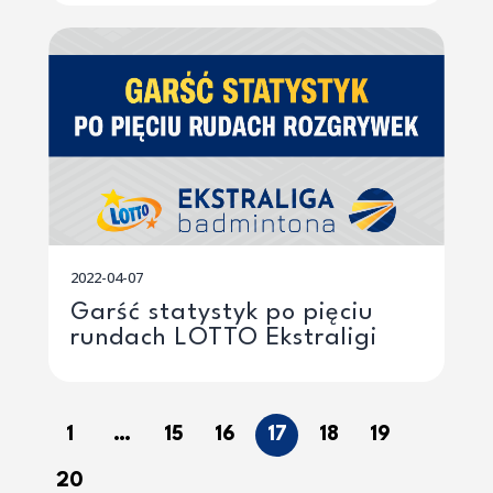
2022-04-07
Garść statystyk po pięciu
rundach LOTTO Ekstraligi
1
…
15
16
17
18
19
20