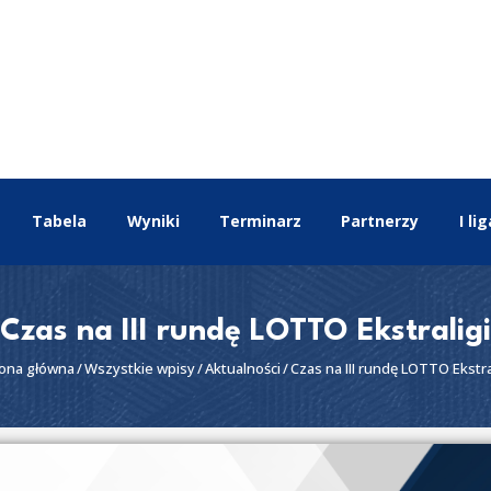
EKSTRALIGA
Aktualności
Drużyny
Tabela
Wyniki
Terminarz
Tabela
Wyniki
Terminarz
Partnerzy
I lig
Partnerzy
I liga
II liga
Czas na III rundę LOTTO Ekstraligi
rona główna
Wszystkie wpisy
Aktualności
Czas na III rundę LOTTO Ekstra