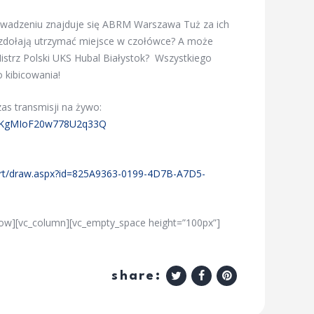
wadzeniu znajduje się ABRM Warszawa Tuż za ich
y zdołają utrzymać miejsce w czołówce? A może
Mistrz Polski UKS Hubal Białystok? Wszystkiego
 kibicowania!
as transmisji na żywo:
vMKgMIoF20w778U2q33Q
ort/draw.aspx?id=825A9363-0199-4D7B-A7D5-
_row][vc_column][vc_empty_space height=”100px”]
share: