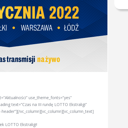
t=”Aktualności” use_theme_fonts=”yes”
ding text=”Czas na III rundę LOTTO Ekstraligi”
e-header”][/vc_column][vc_column][vc_column_text]
ek LOTTO Ekstraligi!