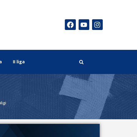
a
II liga
ligi