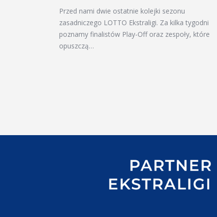
Przed nami dwie ostatnie kolejki sezonu
zasadniczego LOTTO Ekstraligi. Za kilka tygodni
poznamy finalistów Play-Off oraz zespoły, które
opuszczą…