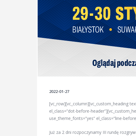
2022-01-27
[vc_row][vc_column][vc_custom_heading tex
el_class=”dot-before-header”][vc_custom_hea
use_theme_fonts=”yes” el_class=”line-befor
Już za 2 dni rozpoczynamy III rundę rozgryw