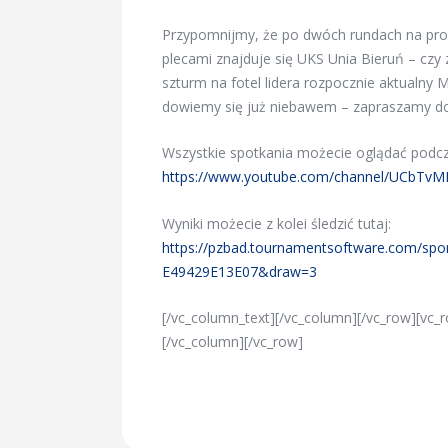
Przypomnijmy, że po dwóch rundach na pro
plecami znajduje się UKS Unia Bieruń – cz
szturm na fotel lidera rozpocznie aktualny 
dowiemy się już niebawem – zapraszamy do
Wszystkie spotkania możecie oglądać podcz
https://www.youtube.com/channel/UCbT
Wyniki możecie z kolei śledzić tutaj:
https://pzbad.tournamentsoftware.com/sp
E49429E13E07&draw=3
[/vc_column_text][/vc_column][/vc_row][vc
[/vc_column][/vc_row]