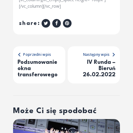
[/vc_column][/vc_row]
share:
Poprzedni wpis
Następny wpis
Podsumowanie
IV Runda –
okna
Bieruń
transferowego
26.02.2022
Może Ci się spodobać