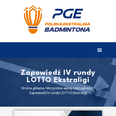
EKSTRALIGA
Aktualności
Drużyny
Tabela
Wyniki
Zapowiedź IV rundy
LOTTO Ekstraligi
Terminarz
Strona główna
Wszystkie wpisy
Aktualności
Partnerzy
Zapowiedź IV rundy LOTTO Ekstraligi
I liga
II liga