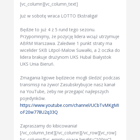
[vc_column][vc_column_text]
Już w sobotę wraca LOTTO Ekstraliga!
Będzie to już 4 z 5 rund tego sezonu.
Przypomnijmy, że pozycję lidera wciąż utrzymuje
ABRM Warszawa
. Zaledwie 1 punkt straty ma
wicelider SKB Litpol-Malow Suwałki, a 2 oczka do
lidera brakuje drużynom
UKS Hubal Białystok
UKS Unia Bieruń.
Zmagania ligowe będziecie mogli śledzić podczas
transmisji na żywo! Zasubskrybujcie nasz kanał
na YouTube, żeby nie przegapić najlepszych
pojedynków.
https://www.youtube.com/channel/UCbTvMKgMI
oF20w778U2q33Q
Zapraszamy do kibicowania!
[/vc_column_text][/vc_column][/vc_row][vc_row]
[vc_column][vc_empty_space height=”100px”]