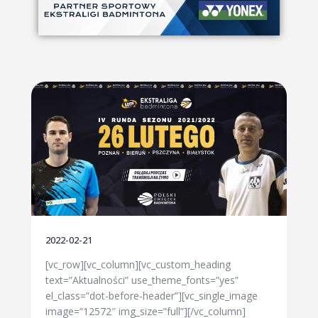
2022-02-21
[vc_row][vc_column][vc_custom_heading
text=”Aktualności” use_theme_fonts=”yes”
el_class=”dot-before-header”][vc_single_image
image=”12572″ img_size=”full”][/vc_column]