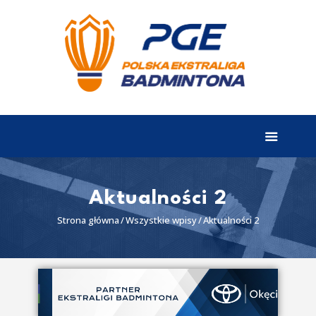
EKSTRALIGA
Aktualności
Drużyny
Tabela
Wyniki
Aktualności 2
Terminarz
Strona główna
Wszystkie wpisy
Aktualności 2
Partnerzy
I liga
II liga