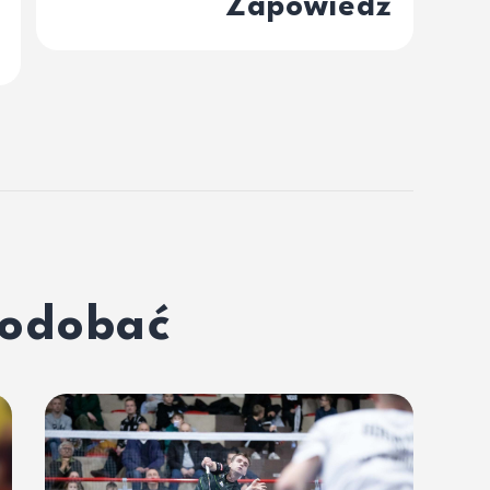
Zapowiedź
podobać