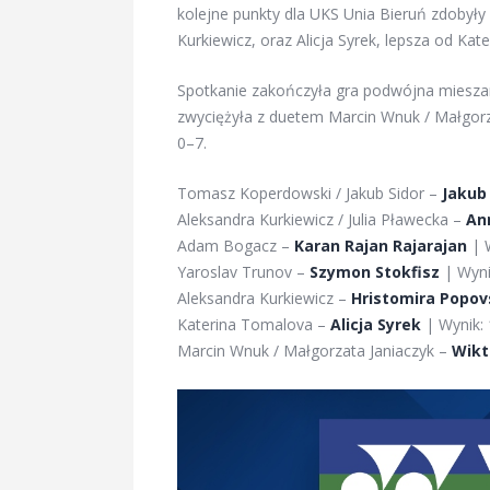
kolejne punkty dla UKS Unia Bieruń zdobyły
Kurkiewicz, oraz Alicja Syrek, lepsza od Kat
Spotkanie zakończyła gra podwójna mieszana
zwyciężyła z duetem Marcin Wnuk / Małgorz
0–7.
Tomasz Koperdowski / Jakub Sidor –
Jakub
Aleksandra Kurkiewicz / Julia Pławecka –
An
Adam Bogacz –
Karan Rajan Rajarajan
| W
Yaroslav Trunov –
Szymon Stokfisz
| Wyni
Aleksandra Kurkiewicz –
Hristomira Popo
Katerina Tomalova –
Alicja Syrek
| Wynik:
Marcin Wnuk / Małgorzata Janiaczyk –
Wikt