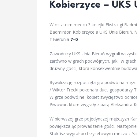
Kobierzyce – UKS 
W ostatnim meczu 3 kolejki Ekstraligi Bad
Badminton Kobierzyce a UKS Unia Bieruń. 
z Bierunia
7–0
.
Zawodnicy UKS Unia Bieruń wygrali wszystk
zarówno w grach podwójnych, jak i w grach
drużyny gości, która konsekwentnie budowa
Rywalizację rozpoczęła gra podwójna mężcz
/ Wiktor Trecki pokonała duet gospodarzy 
W grze podwójnej kobiet zwycięstwo odniosł
Piwowar, które wygrały z parą Aleksandra Ku
W pierwszej grze pojedynczej mężczyzn Ka
powiększając prowadzenie gości. Następni
Stokfisz wygrał po trzysetowym meczu z Y