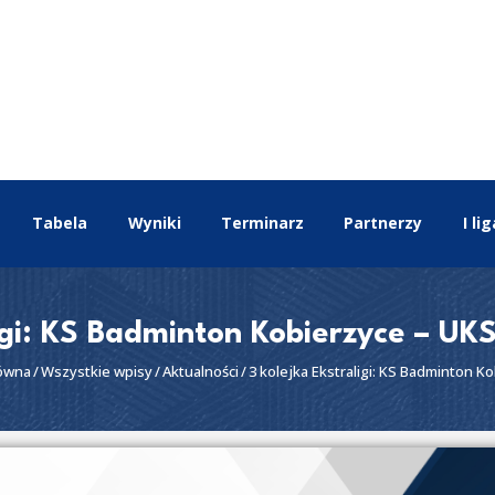
EKSTRALIGA
Aktualności
Drużyny
Tabela
Wyniki
Terminarz
Tabela
Wyniki
Terminarz
Partnerzy
I lig
Partnerzy
I liga
II liga
igi: KS Badminton Kobierzyce – UK
łówna
Wszystkie wpisy
Aktualności
3 kolejka Ekstraligi: KS Badminton Ko