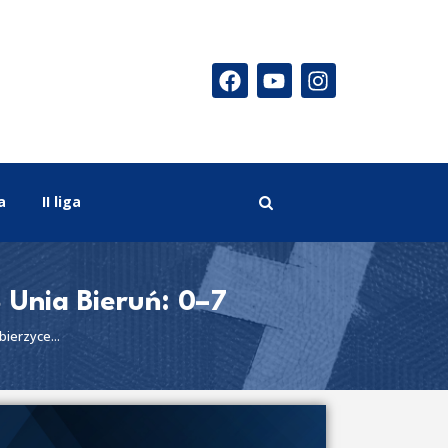
a
II liga
S Unia Bieruń: 0–7
bierzyce...