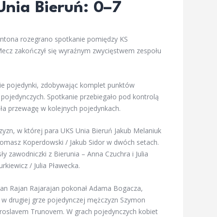
Unia Bieruń: 0–7
mintona rozegrano spotkanie pomiędzy KS
Mecz zakończył się wyraźnym zwycięstwem zespołu
ie pojedynki, zdobywając komplet punktów
 pojedynczych. Spotkanie przebiegało pod kontrolą
ła przewagę w kolejnych pojedynkach.
yzn, w której para UKS Unia Bieruń Jakub Melaniuk
Tomasz Koperdowski / Jakub Sidor w dwóch setach.
y zawodniczki z Bierunia – Anna Czuchra i Julia
rkiewicz / Julia Pławecka.
ran Rajan Rajarajan pokonał Adama Bogacza,
e w drugiej grze pojedynczej mężczyzn Szymon
aroslavem Trunovem. W grach pojedynczych kobiet