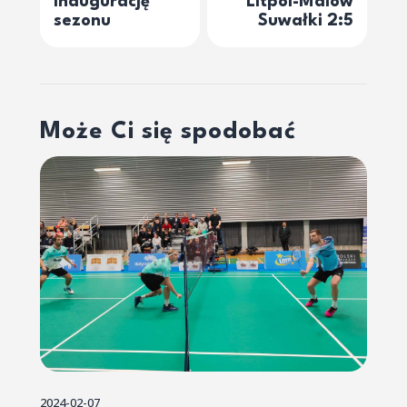
inaugurację
Litpol-Malow
sezonu
Suwałki 2:5
Może Ci się spodobać
2024-02-07