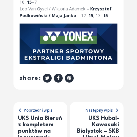
10,
15
–7
Leo Van Gysel / Wiktoria Adamek –
Krzysztof
Podkowiński / Maja Janko
– 12–
15
, 13–
15
share:
Poprzedni wpis
Następny wpis
UKS Unia Bieruń
UKS Hubal-
z kompletem
Kawasaki
punktów na
Białystok – SKB