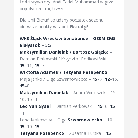
Łodzi wywalczył Andi Fadel Muhammad w grze
pojedynczej mężczyzn.
Dla Unii Bieruń to udany początek sezonu i
pierwsze punkty w tabeli Ekstraligi!
WKS Śląsk Wrocław bonabanco – OSSM SMS
Białystok – 5:2
Maksymilian Danielak / Bartosz Gałązka
–
Damian Perkowski / Krzysztof Podkowiński –
15
–11,
15
–7
Wiktoria Adamek / Tetyana Potapenko
–
Maja Janko / Olga Szwarnowiecka –
15
–7,
12
–15,
15
–8
Maksymilian Danielak
– Adam Winciszek – 15–
10, 15–4
Leo Van Gysel
– Damian Perkowski –
15
–6,
15
–
11
Lena Makowska – Olga
Szwarnowiecka
– 10–
15
, 10–
15
Tetyana Potapenko
– Zuzanna Turska –
15
–