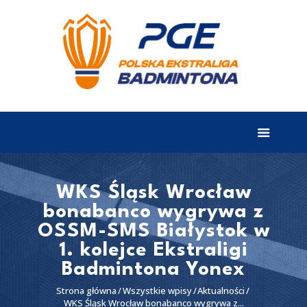
EKSTRALIGA
Aktualności
Drużyny
Tabela
Wyniki
WKS Śląsk Wrocław
bonabanco wygrywa z
Terminarz
OSSM-SMS Białystok w
Partnerzy
1. kolejce Ekstraligi
I liga
Badmintona Yonex
II liga
Strona główna
Wszystkie wpisy
Aktualności
WKS Śląsk Wrocław bonabanco wygrywa z...