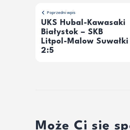
Poprzedni wpis
UKS Hubal-Kawasaki
Białystok – SKB
Litpol-Malow Suwałki
2:5
Może Ci się s