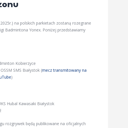
zonu
1.2025r.) na polskich parkietach zostaną rozegrane
aligi Badmintona Yonex. Poniżej przedstawiamy
dminton Kobierzyce
 OSSM SMS Białystok (
mecz transmitowany na
ouTube
)
KS Hubal Kawasaki Białystok
ź
gu rozgrywek będą publikowane na oficjalnych