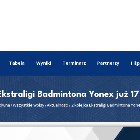
EKSTRALIGA
Aktualności
Drużyny
Tabela
Wyniki
Terminarz
Tabela
Wyniki
Terminarz
Partnerzy
I lig
Partnerzy
I liga
II liga
Ekstraligi Badmintona Yonex już 17
łówna
Wszystkie wpisy
Aktualności
2 kolejka Ekstraligi Badmintona Yonex