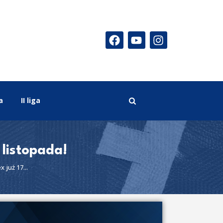
a
II liga
 listopada!
 już 17...