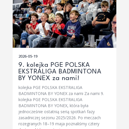
2026-05-19
9. kolejka PGE POLSKA
EKSTRALIGA BADMINTONA
BY YONEX za nami!
kolejka PGE POLSKA EKSTRALIGA
BADMINTONA BY YONEX za nami Za nami 9.
kolejka PGE POLSKA EKSTRALIGA
BADMINTONA BY YONEX, która była
jednocześnie ostatnią serią spotkań fazy
zasadniczej sezonu 2025/2026. Po meczach
rozegranych 18–19 maja poznaliśmy cztery