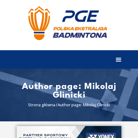
EKSTRALIGA
Aktualności
Drużyny
Tabela
Wyniki
Author page: Mikolaj
Glinicki
Terminarz
Strona główna
Author page: Mikolaj Glinicki
Partnerzy
I liga
II liga