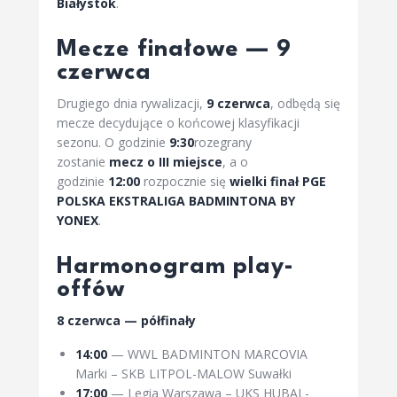
Białystok
.
Mecze finałowe — 9
czerwca
Drugiego dnia rywalizacji,
9 czerwca
, odbędą się
mecze decydujące o końcowej klasyfikacji
sezonu. O godzinie
9:30
rozegrany
zostanie
mecz o III miejsce
, a o
godzinie
12:00
rozpocznie się
wielki finał PGE
POLSKA EKSTRALIGA BADMINTONA BY
YONEX
.
Harmonogram play-
offów
8 czerwca — półfinały
14:00
— WWL BADMINTON MARCOVIA
Marki – SKB LITPOL-MALOW Suwałki
17:00
— Legia Warszawa – UKS HUBAL-