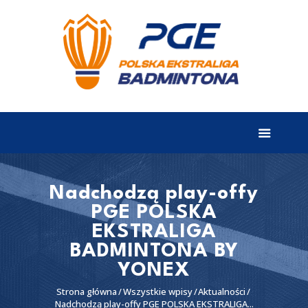
EKSTRALIGA
Aktualności
Drużyny
Tabela
Wyniki
Nadchodzą play-offy
PGE POLSKA
Terminarz
EKSTRALIGA
Partnerzy
BADMINTONA BY
I liga
YONEX
II liga
Strona główna
Wszystkie wpisy
Aktualności
Nadchodzą play-offy PGE POLSKA EKSTRALIGA...