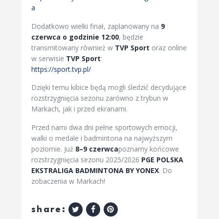
a
Dodatkowo wielki finał, zaplanowany na
9
czerwca o godzinie 12:00
, będzie
transmitowany również w
TVP Sport
oraz online
w serwisie
TVP Sport
:
https://sport.tvp.pl/
Dzięki temu kibice będą mogli śledzić decydujące
rozstrzygnięcia sezonu zarówno z trybun w
Markach, jak i przed ekranami.
Przed nami dwa dni pełne sportowych emocji,
walki o medale i badmintona na najwyższym
poziomie. Już
8–9 czerwca
poznamy końcowe
rozstrzygnięcia sezonu 2025/2026
PGE POLSKA
EKSTRALIGA BADMINTONA BY YONEX
. Do
zobaczenia w Markach!
share: