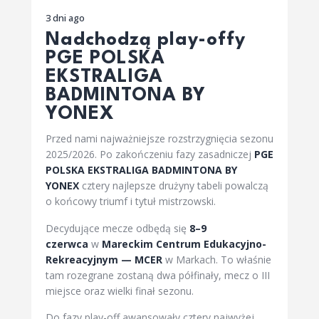
3 dni ago
Nadchodzą play-offy
PGE POLSKA
EKSTRALIGA
BADMINTONA BY
YONEX
Przed nami najważniejsze rozstrzygnięcia sezonu
2025/2026. Po zakończeniu fazy zasadniczej
PGE
POLSKA EKSTRALIGA BADMINTONA BY
YONEX
cztery najlepsze drużyny tabeli powalczą
o końcowy triumf i tytuł mistrzowski.
Decydujące mecze odbędą się
8–9
czerwca
w
Mareckim Centrum Edukacyjno-
Rekreacyjnym — MCER
w Markach. To właśnie
tam rozegrane zostaną dwa półfinały, mecz o III
miejsce oraz wielki finał sezonu.
Do fazy play-off awansowały cztery najwyżej