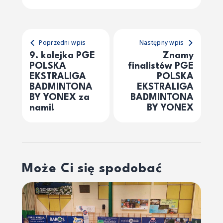
Poprzedni wpis
Następny wpis
9. kolejka PGE
Znamy
POLSKA
finalistów PGE
EKSTRALIGA
POLSKA
BADMINTONA
EKSTRALIGA
BY YONEX za
BADMINTONA
nami!
BY YONEX
Może Ci się spodobać