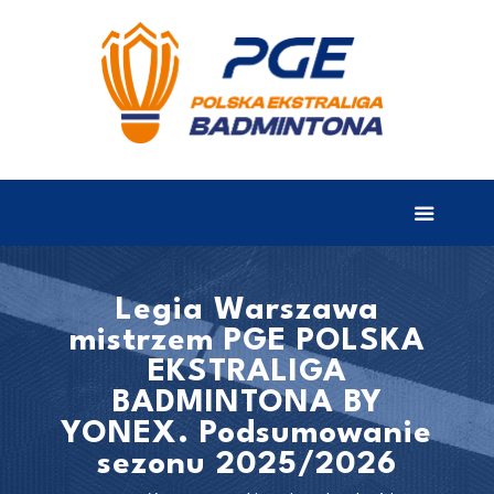
EKSTRALIGA
Aktualności
Drużyny
Tabela
Wyniki
Legia Warszawa
mistrzem PGE POLSKA
Terminarz
EKSTRALIGA
Partnerzy
BADMINTONA BY
I liga
YONEX. Podsumowanie
sezonu 2025/2026
II liga