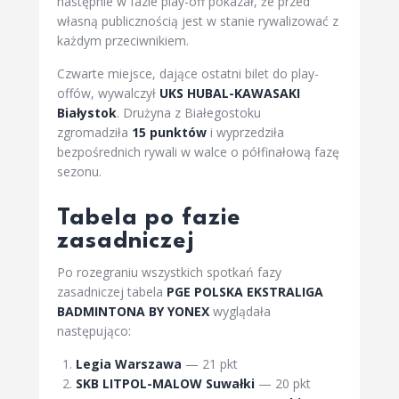
następnie w fazie play-off pokazał, że przed
własną publicznością jest w stanie rywalizować z
każdym przeciwnikiem.
Czwarte miejsce, dające ostatni bilet do play-
offów, wywalczył
UKS HUBAL-KAWASAKI
Białystok
. Drużyna z Białegostoku
zgromadziła
15 punktów
i wyprzedziła
bezpośrednich rywali w walce o półfinałową fazę
sezonu.
Tabela po fazie
zasadniczej
Po rozegraniu wszystkich spotkań fazy
zasadniczej tabela
PGE POLSKA EKSTRALIGA
BADMINTONA BY YONEX
wyglądała
następująco:
Legia Warszawa
— 21 pkt
SKB LITPOL-MALOW Suwałki
— 20 pkt