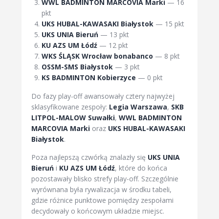
WWL BADMINTON MARCOVIA Marki
— 16
pkt
UKS HUBAL-KAWASAKI Białystok
— 15 pkt
UKS UNIA Bieruń
— 13 pkt
KU AZS UM Łódź
— 12 pkt
WKS ŚLĄSK Wrocław bonabanco
— 8 pkt
OSSM-SMS Białystok
— 3 pkt
KS BADMINTON Kobierzyce
— 0 pkt
Do fazy play-off awansowały cztery najwyżej
sklasyfikowane zespoły:
Legia Warszawa
,
SKB
LITPOL-MALOW Suwałki
,
WWL BADMINTON
MARCOVIA Marki
oraz
UKS HUBAL-KAWASAKI
Białystok
.
Poza najlepszą czwórką znalazły się
UKS UNIA
Bieruń
i
KU AZS UM Łódź
, które do końca
pozostawały blisko strefy play-off. Szczególnie
wyrównana była rywalizacja w środku tabeli,
gdzie różnice punktowe pomiędzy zespołami
decydowały o końcowym układzie miejsc.