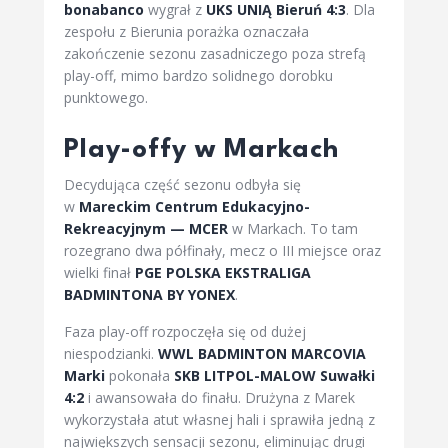
bonabanco
wygrał z
UKS UNIĄ Bieruń 4:3
. Dla
zespołu z Bierunia porażka oznaczała
zakończenie sezonu zasadniczego poza strefą
play-off, mimo bardzo solidnego dorobku
punktowego.
Play-offy w Markach
Decydująca część sezonu odbyła się
w
Mareckim Centrum Edukacyjno-
Rekreacyjnym — MCER
w Markach. To tam
rozegrano dwa półfinały, mecz o III miejsce oraz
wielki finał
PGE POLSKA EKSTRALIGA
BADMINTONA BY YONEX
.
Faza play-off rozpoczęła się od dużej
niespodzianki.
WWL BADMINTON MARCOVIA
Marki
pokonała
SKB LITPOL-MALOW Suwałki
4:2
i awansowała do finału. Drużyna z Marek
wykorzystała atut własnej hali i sprawiła jedną z
największych sensacji sezonu, eliminując drugi