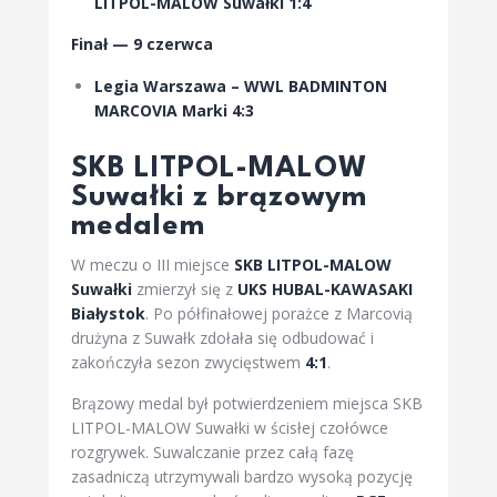
LITPOL-MALOW Suwałki 1:4
Finał — 9 czerwca
Legia Warszawa – WWL BADMINTON
MARCOVIA Marki 4:3
SKB LITPOL-MALOW
Suwałki z brązowym
medalem
W meczu o III miejsce
SKB LITPOL-MALOW
Suwałki
zmierzył się z
UKS HUBAL-KAWASAKI
Białystok
. Po półfinałowej porażce z Marcovią
drużyna z Suwałk zdołała się odbudować i
zakończyła sezon zwycięstwem
4:1
.
Brązowy medal był potwierdzeniem miejsca SKB
LITPOL-MALOW Suwałki w ścisłej czołówce
rozgrywek. Suwalczanie przez całą fazę
zasadniczą utrzymywali bardzo wysoką pozycję