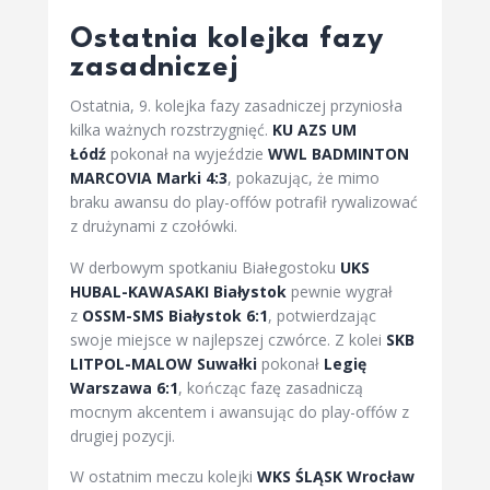
Ostatnia kolejka fazy
zasadniczej
Ostatnia, 9. kolejka fazy zasadniczej przyniosła
kilka ważnych rozstrzygnięć.
KU AZS UM
Łódź
pokonał na wyjeździe
WWL BADMINTON
MARCOVIA Marki 4:3
, pokazując, że mimo
braku awansu do play-offów potrafił rywalizować
z drużynami z czołówki.
W derbowym spotkaniu Białegostoku
UKS
HUBAL-KAWASAKI Białystok
pewnie wygrał
z
OSSM-SMS Białystok 6:1
, potwierdzając
swoje miejsce w najlepszej czwórce. Z kolei
SKB
LITPOL-MALOW Suwałki
pokonał
Legię
Warszawa 6:1
, kończąc fazę zasadniczą
mocnym akcentem i awansując do play-offów z
drugiej pozycji.
W ostatnim meczu kolejki
WKS ŚLĄSK Wrocław