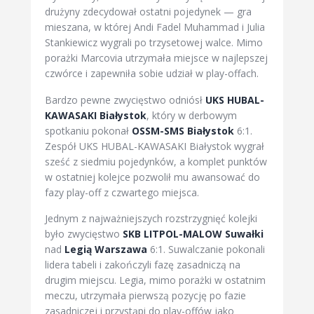
drużyny zdecydował ostatni pojedynek — gra
mieszana, w której Andi Fadel Muhammad i Julia
Stankiewicz wygrali po trzysetowej walce. Mimo
porażki Marcovia utrzymała miejsce w najlepszej
czwórce i zapewniła sobie udział w play-offach.
Bardzo pewne zwycięstwo odniósł
UKS HUBAL-
KAWASAKI Białystok
, który w derbowym
spotkaniu pokonał
OSSM-SMS Białystok
6:1.
Zespół UKS HUBAL-KAWASAKI Białystok wygrał
sześć z siedmiu pojedynków, a komplet punktów
w ostatniej kolejce pozwolił mu awansować do
fazy play-off z czwartego miejsca.
Jednym z najważniejszych rozstrzygnięć kolejki
było zwycięstwo
SKB LITPOL-MALOW Suwałki
nad
Legią Warszawa
6:1. Suwalczanie pokonali
lidera tabeli i zakończyli fazę zasadniczą na
drugim miejscu. Legia, mimo porażki w ostatnim
meczu, utrzymała pierwszą pozycję po fazie
zasadniczej i przystąpi do play-offów jako