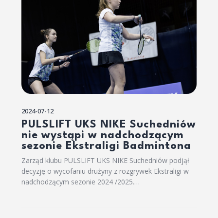
2024-07-12
PULSLIFT UKS NIKE Suchedniów
nie wystąpi w nadchodzącym
sezonie Ekstraligi Badmintona
Zarząd klubu PULSLIFT UKS NIKE Suchedniów podjął
decyzję o wycofaniu drużyny z rozgrywek Ekstraligi w
nadchodzącym sezonie 2024 /2025.…