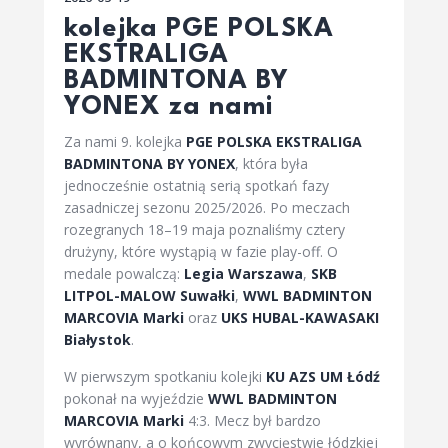
kolejka PGE POLSKA
EKSTRALIGA
BADMINTONA BY
YONEX za nami
Za nami 9. kolejka
PGE POLSKA EKSTRALIGA
BADMINTONA BY YONEX
, która była
jednocześnie ostatnią serią spotkań fazy
zasadniczej sezonu 2025/2026. Po meczach
rozegranych 18–19 maja poznaliśmy cztery
drużyny, które wystąpią w fazie play-off. O
medale powalczą:
Legia Warszawa
,
SKB
LITPOL-MALOW Suwałki
,
WWL BADMINTON
MARCOVIA Marki
oraz
UKS HUBAL-KAWASAKI
Białystok
.
W pierwszym spotkaniu kolejki
KU AZS UM Łódź
pokonał na wyjeździe
WWL BADMINTON
MARCOVIA Marki
4:3. Mecz był bardzo
wyrównany, a o końcowym zwycięstwie łódzkiej