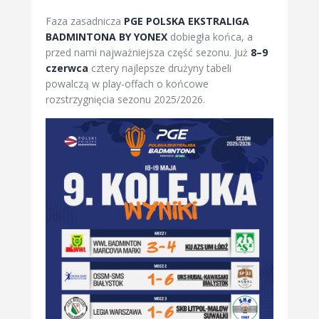
Faza zasadnicza
PGE POLSKA EKSTRALIGA
BADMINTONA BY YONEX
dobiegła końca, a
przed nami najważniejsza część sezonu. Już
8–9
czerwca
cztery najlepsze drużyny tabeli
powalczą w play-offach o końcowe
rozstrzygnięcia sezonu 2025/2026.