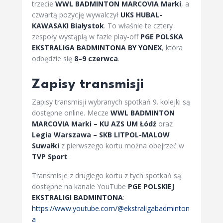
trzecie
WWL BADMINTON MARCOVIA Marki
, a
czwartą pozycję wywalczył
UKS HUBAL-
KAWASAKI Białystok
. To właśnie te cztery
zespoły wystąpią w fazie play-off
PGE POLSKA
EKSTRALIGA BADMINTONA BY YONEX
, która
odbędzie się
8–9 czerwca
.
Zapisy transmisji
Zapisy transmisji wybranych spotkań 9. kolejki są
dostępne online. Mecze
WWL BADMINTON
MARCOVIA Marki – KU AZS UM Łódź
oraz
Legia Warszawa – SKB LITPOL-MALOW
Suwałki
z pierwszego kortu można obejrzeć w
TVP Sport
.
Transmisje z drugiego kortu z tych spotkań są
dostępne na kanale YouTube
PGE POLSKIEJ
EKSTRALIGI BADMINTONA
:
https://www.youtube.com/@ekstraligabadminton
a