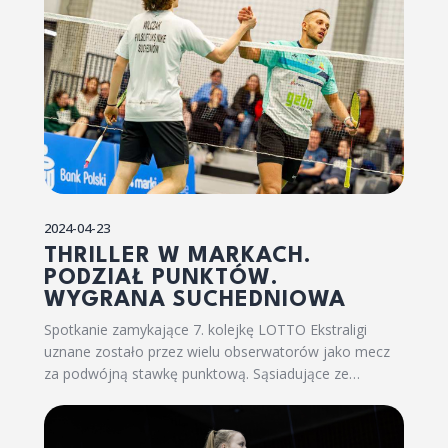
2024-04-23
THRILLER W MARKACH.
PODZIAŁ PUNKTÓW.
WYGRANA SUCHEDNIOWA
Spotkanie zamykające 7. kolejkę LOTTO Ekstraligi
uznane zostało przez wielu obserwatorów jako mecz
za podwójną stawkę punktową. Sąsiadujące ze…