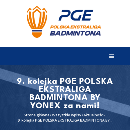
EKSTRALIGA
Aktualności
Drużyny
Tabela
Wyniki
9. kolejka PGE POLSKA
EKSTRALIGA
Terminarz
BADMINTONA BY
Partnerzy
YONEX za nami!
I liga
Strona główna
Wszystkie wpisy
Aktualności
9. kolejka PGE POLSKA EKSTRALIGA BADMINTONA BY...
II liga