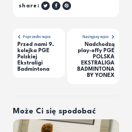
share:
Poprzedni wpis
Następny wpis
Przed nami 9.
Nadchodzą
kolejka PGE
play-offy PGE
Polskiej
POLSKA
Ekstraligi
EKSTRALIGA
Badmintona
BADMINTONA
BY YONEX
Może Ci się spodobać