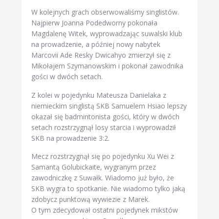
W kolejnych grach obserwowaliśmy singlistów.
Najpierw Joanna Podedworny pokonała
Magdalenę Witek, wyprowadzając suwalski klub
na prowadzenie, a później nowy nabytek
Marcovii Ade Resky Dwicahyo zmierzył się z
Mikołajem Szymanowskim i pokonał zawodnika
gości w dwóch setach.
Z kolei w pojedynku Mateusza Danielaka z
niemieckim singlistą SKB Samuelem Hsiao lepszy
okazał się badmintonista gości, który w dwóch
setach rozstrzygnął losy starcia i wyprowadził
SKB na prowadzenie 3:2.
Mecz rozstrzygnął się po pojedynku Xu Wei z
Samantą Golubickaite, wygranym przez
zawodniczkę z Suwałk. Wiadomo już było, że
SKB wygra to spotkanie. Nie wiadomo tylko jaką
zdobycz punktową wywiezie z Marek.
O tym zdecydował ostatni pojedynek mikstów