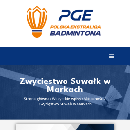
EKSTRALIGA
Aktualności
Drużyny
Tabela
Wyniki
Zwycięstwo Suwałk w
Markach
Terminarz
Strona główna
Wszystkie wpisy
Aktualności
Partnerzy
Zwycięstwo Suwałk w Markach
I liga
II liga