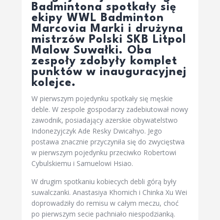
Badmintona spotkały się
ekipy WWL Badminton
Marcovia Marki i drużyna
mistrzów Polski SKB Litpol
Malow Suwałki. Oba
zespoły zdobyły komplet
punktów w inauguracyjnej
kolejce.
W pierwszym pojedynku spotkały się męskie
deble. W zespole gospodarzy zadebiutował nowy
zawodnik, posiadający azerskie obywatelstwo
Indonezyjczyk Ade Resky Dwicahyo. Jego
postawa znacznie przyczyniła się do zwycięstwa
w pierwszym pojedynku przeciwko Robertowi
Cybulskiemu i Samuelowi Hsiao.
W drugim spotkaniu kobiecych debli górą były
suwalczanki. Anastasiya Khomich i Chinka Xu Wei
doprowadziły do remisu w całym meczu, choć
po pierwszym secie pachniało niespodzianką.