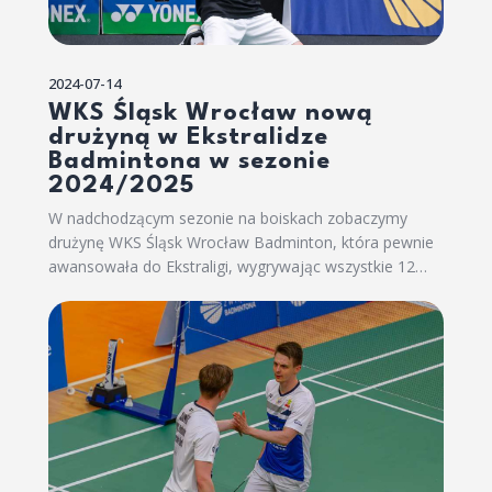
2024-07-14
WKS Śląsk Wrocław nową
drużyną w Ekstralidze
Badmintona w sezonie
2024/2025
W nadchodzącym sezonie na boiskach zobaczymy
drużynę WKS Śląsk Wrocław Badminton, która pewnie
awansowała do Ekstraligi, wygrywając wszystkie 12…