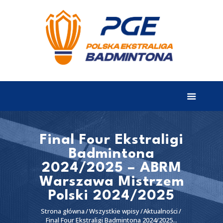
EKSTRALIGA
Aktualności
Drużyny
Tabela
Wyniki
Final Four Ekstraligi
Badmintona
Terminarz
2024/2025 – ABRM
Partnerzy
Warszawa Mistrzem
I liga
Polski 2024/2025
II liga
Strona główna
Wszystkie wpisy
Aktualności
Final Four Ekstraligi Badmintona 2024/2025...