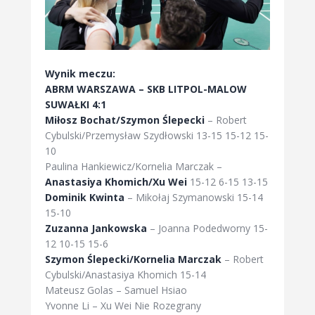
Wynik meczu:
ABRM WARSZAWA – SKB LITPOL-MALOW
SUWAŁKI 4:1
Miłosz Bochat/Szymon Ślepecki
– Robert
Cybulski/Przemysław Szydłowski 13-15 15-12 15-
10
Paulina Hankiewicz/Kornelia Marczak –
Anastasiya Khomich/Xu Wei
15-12 6-15 13-15
Dominik Kwinta
– Mikołaj Szymanowski 15-14
15-10
Zuzanna Jankowska
– Joanna Podedworny 15-
12 10-15 15-6
Szymon Ślepecki/Kornelia Marczak
– Robert
Cybulski/Anastasiya Khomich 15-14
Mateusz Golas – Samuel Hsiao
Yvonne Li – Xu Wei Nie Rozegrany