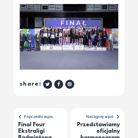
share:
Poprzedni wpis
Następny wpis
Final Four
Przedstawiamy
Ekstraligi
oficjalny
Badmintona
harmonogram