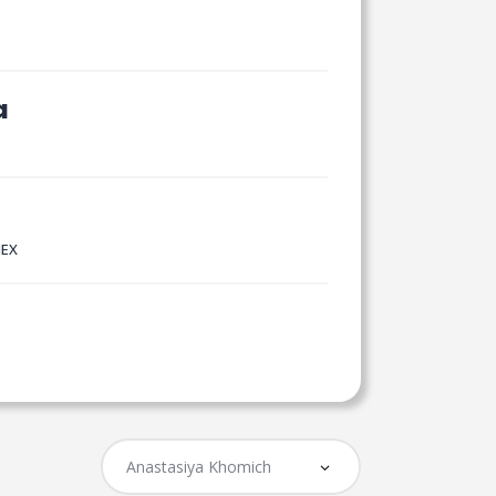
a
NEX