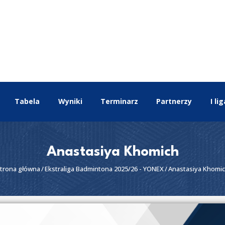
EKSTRALIGA
Aktualności
Drużyny
Tabela
Wyniki
Terminarz
Tabela
Wyniki
Terminarz
Partnerzy
I lig
Partnerzy
I liga
II liga
Anastasiya Khomich
trona główna
Ekstraliga Badmintona 2025/26 - YONEX
Anastasiya Khomi