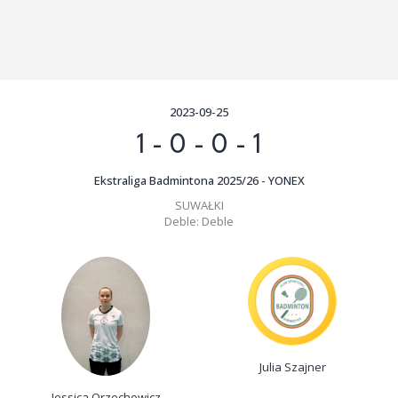
2023-09-25
1
-
0
-
0
-
1
Ekstraliga Badmintona 2025/26 - YONEX
SUWAŁKI
Deble:
Deble
Julia Szajner
Jessica Orzechowicz