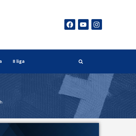
a
II liga
ch