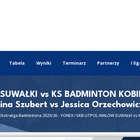
EKSTRALIGA
Aktualności
Tabela
Wyniki
Terminarz
Partnerzy
I lig
Drużyny
Tabela
Wyniki
SUWAŁKI vs KS BADMINTON KOBIE
Terminarz
ina Szubert vs Jessica Orzechowicz
Partnerzy
Ekstraliga Badmintona 2025/26 - YONEX
SKB LITPOL-MALOW SUWAŁKI vs 
I liga
II liga