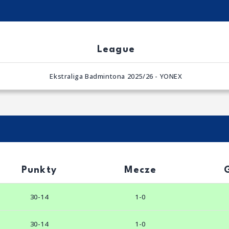
League
Ekstraliga Badmintona 2025/26 - YONEX
Punkty
Mecze
30-14
1-0
30-14
1-0