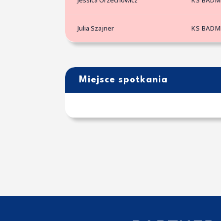
Jessica Orzechowicz
KS BADM
Julia Szajner
KS BADM
Miejsce spotkania