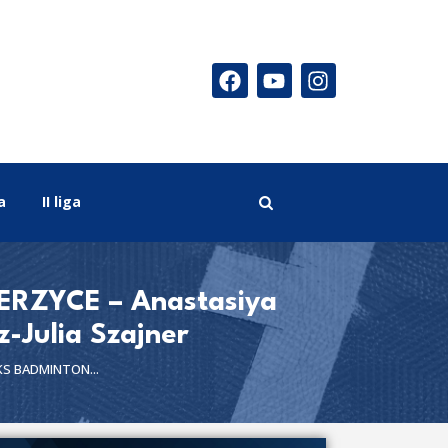
a
II liga
RZYCE – Anastasiya
-Julia Szajner
KS BADMINTON...