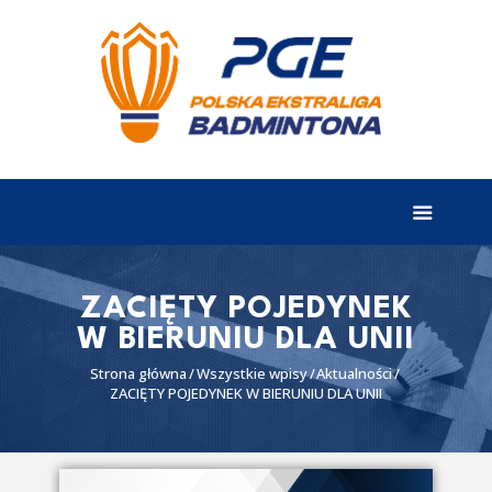
EKSTRALIGA
Aktualności
Drużyny
Tabela
Wyniki
ZACIĘTY POJEDYNEK
W BIERUNIU DLA UNII
Terminarz
Strona główna
Wszystkie wpisy
Aktualności
Partnerzy
ZACIĘTY POJEDYNEK W BIERUNIU DLA UNII
I liga
II liga