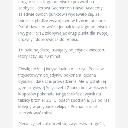
drugim secie tego pojedynku pozwolił na
zdobycie liderowi Badminton Hawel Academy
zaledwie dwóch punktów i wydawało się, że
odniesie gładkie zwycięstwo w trzeciej odsłonie.
Rafał Hawel odwrócił jednak losy tego pojedynku
i wygrał 15:12 zdobywając drugi punkt dla swojej
drużyny i doprowadził do remisu.
To było najdłużej trwający pojedynek wieczoru,
który liczył aż 40 minut.
Chwilę później indywidualna mistrzyni Polski w
trzysetowym pojedynku pokonała Rużanę
Cybulkę i dała Unii prowadzenie. Ale w ostatniej
grze singlowej Yelyzaveta Zharka bez większych
kłopotów pokonała Kingę Stokfisz i wynik na
tablicy brzmiał 3:3. O losach spotkania, już po raz
kolejny w przypadku ekipy z Poznania miał
zdecydować mikst.
Pierwszy set zakończył się zwycięstwem gości,