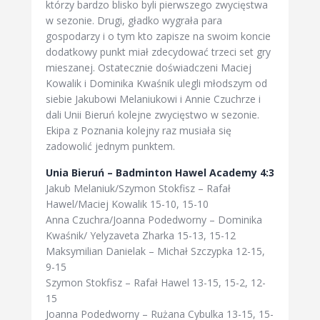
którzy bardzo blisko byli pierwszego zwycięstwa
w sezonie. Drugi, gładko wygrała para
gospodarzy i o tym kto zapisze na swoim koncie
dodatkowy punkt miał zdecydować trzeci set gry
mieszanej. Ostatecznie doświadczeni Maciej
Kowalik i Dominika Kwaśnik ulegli młodszym od
siebie Jakubowi Melaniukowi i Annie Czuchrze i
dali Unii Bieruń kolejne zwycięstwo w sezonie.
Ekipa z Poznania kolejny raz musiała się
zadowolić jednym punktem.
Unia Bieruń – Badminton Hawel Academy 4:3
Jakub Melaniuk/Szymon Stokfisz – Rafał
Hawel/Maciej Kowalik 15-10, 15-10
Anna Czuchra/Joanna Podedworny – Dominika
Kwaśnik/ Yelyzaveta Zharka 15-13, 15-12
Maksymilian Danielak – Michał Szczypka 12-15,
9-15
Szymon Stokfisz – Rafał Hawel 13-15, 15-2, 12-
15
Joanna Podedworny – Rużana Cybulka 13-15, 15-