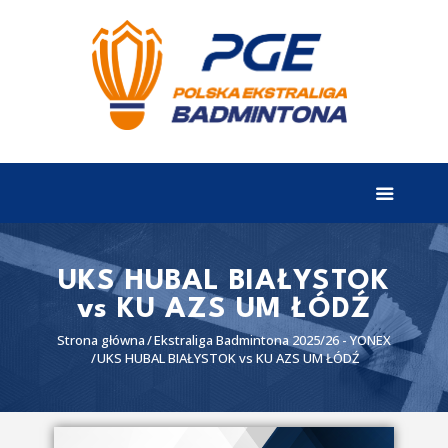
EKSTRALIGA
Aktualności
Drużyny
Tabela
Wyniki
UKS HUBAL BIAŁYSTOK
vs KU AZS UM ŁÓDŹ
Terminarz
Strona główna
Ekstraliga Badmintona 2025/26 - YONEX
Partnerzy
UKS HUBAL BIAŁYSTOK vs KU AZS UM ŁÓDŹ
I liga
II liga