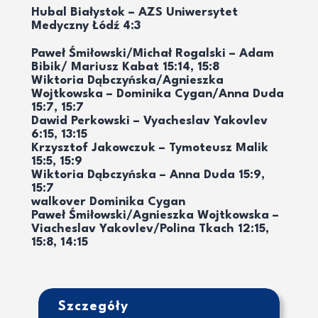
Hubal Białystok – AZS Uniwersytet
Medyczny Łódź 4:3
Paweł Śmiłowski/Michał Rogalski – Adam
Bibik/ Mariusz Kabat 15:14, 15:8
Wiktoria Dąbczyńska/Agnieszka
Wojtkowska – Dominika Cygan/Anna Duda
15:7, 15:7
Dawid Perkowski – Vyacheslav Yakovlev
6:15, 13:15
Krzysztof Jakowczuk – Tymoteusz Malik
15:5, 15:9
Wiktoria Dąbczyńska – Anna Duda 15:9,
15:7
walkover Dominika Cygan
Paweł Śmiłowski/Agnieszka Wojtkowska –
Viacheslav Yakovlev/Polina Tkach 12:15,
15:8, 14:15
Szczegóły