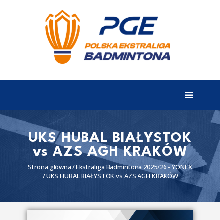
EKSTRALIGA
Aktualności
Drużyny
Tabela
Wyniki
UKS HUBAL BIAŁYSTOK
vs AZS AGH KRAKÓW
Terminarz
Strona główna
Ekstraliga Badmintona 2025/26 - YONEX
Partnerzy
UKS HUBAL BIAŁYSTOK vs AZS AGH KRAKÓW
I liga
II liga