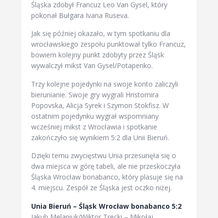
Śląska zdobył Francuz Leo Van Gysel, który
pokonał Bułgara Ivana Ruseva.
Jak się później okazało, w tym spotkaniu dla
wrocławskiego zespołu punktował tylko Francuz,
bowiem kolejny punkt zdobyty przez Śląsk
wywalczył mikst Van Gysel/Potapenko.
Trzy kolejne pojedynki na swoje konto zaliczyli
bierunianie. Swoje gry wygrali Hristomira
Popovska, Alicja Syrek i Szymon Stokfisz. W
ostatnim pojedynku wygrał wspomniany
wcześniej mikst z Wrocławia i spotkanie
zakończyło się wynikiem 5:2 dla Unii Bieruń.
Dzięki temu zwycięstwu Unia przesunęła się o
dwa miejsca w górę tabeli, ale nie przeskoczyła
Śląska Wrocław bonabanco, który plasuje się na
4. miejscu. Zespół ze Śląska jest oczko niżej.
Unia Bieruń – Śląsk Wrocław bonabanco 5:2
Jakub Melaniuk/Wiktor Trecki – Mikołaj