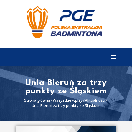
EKSTRALIGA
Aktualności
Drużyny
Tabela
Wyniki
Unia Bieruń za trzy
punkty ze Śląskiem
Terminarz
Strona główna
Wszystkie wpisy
Aktualności
Partnerzy
Unia Bieruń za trzy punkty ze Śląskiem
I liga
II liga