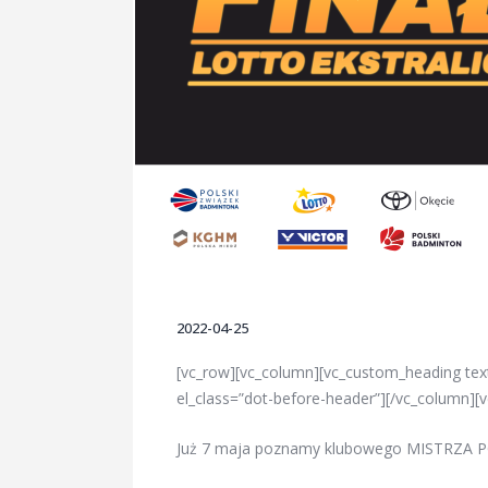
2022-04-25
[vc_row][vc_column][vc_custom_heading tex
el_class=”dot-before-header”][/vc_column][
Już 7 maja poznamy klubowego MISTRZA P