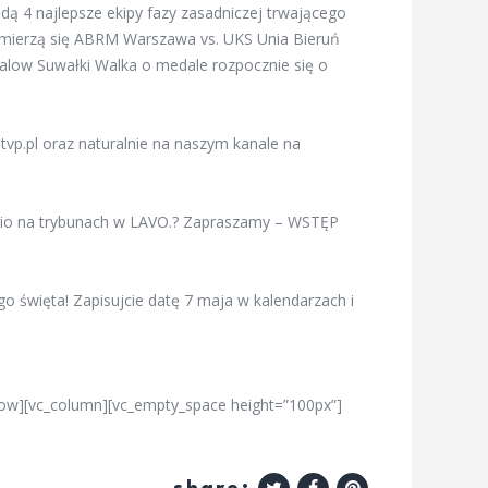
dą 4 najlepsze ekipy fazy zasadniczej trwającego
zmierzą się ABRM Warszawa vs. UKS Unia Bieruń
alow Suwałki Walka o medale rozpocznie się o
tvp.pl oraz naturalnie na naszym kanale na
nio na trybunach w LAVO.? Zapraszamy – WSTĘP
 święta! Zapisujcie datę 7 maja w kalendarzach i
_row][vc_column][vc_empty_space height=”100px”]