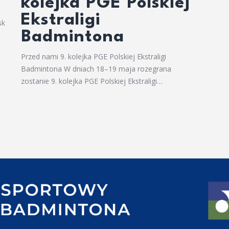
kolejka PGE Polskiej
Ekstraligi
sk
Badmintona
Przed nami 9. kolejka PGE Polskiej Ekstraligi
Badmintona W dniach 18–19 maja rozegrana
zostanie 9. kolejka PGE Polskiej Ekstraligi…