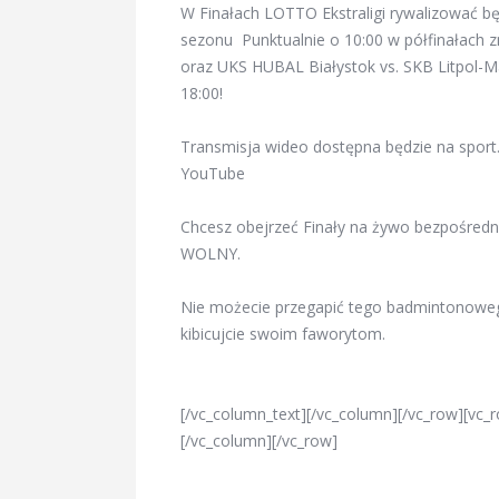
W Finałach LOTTO Ekstraligi rywalizować bę
sezonu Punktualnie o 10:00 w półfinałach 
oraz UKS HUBAL Białystok vs. SKB Litpol-M
18:00!
Transmisja wideo dostępna będzie na sport.
YouTube
Chcesz obejrzeć Finały na żywo bezpośred
WOLNY.
Nie możecie przegapić tego badmintonowego
kibicujcie swoim faworytom.
[/vc_column_text][/vc_column][/vc_row][vc
[/vc_column][/vc_row]