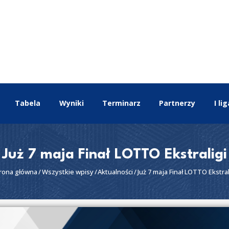
EKSTRALIGA
Aktualności
Drużyny
Tabela
Wyniki
Terminarz
Tabela
Wyniki
Terminarz
Partnerzy
I lig
Partnerzy
I liga
II liga
Już 7 maja Finał LOTTO Ekstraligi
rona główna
Wszystkie wpisy
Aktualności
Już 7 maja Finał LOTTO Ekstral