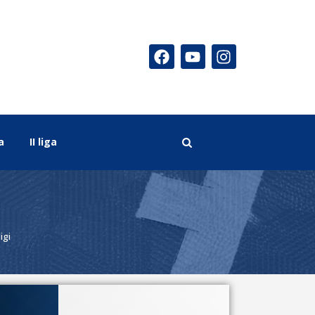
a
II liga
igi