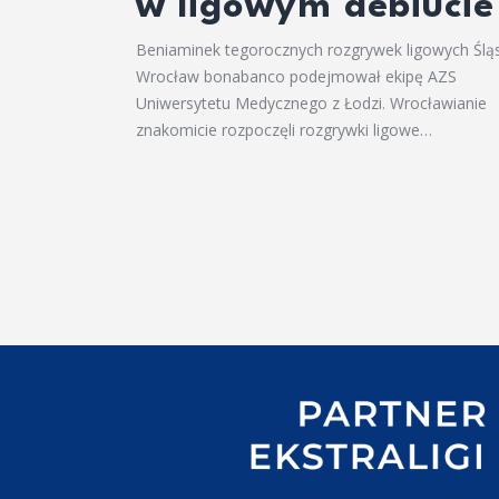
w ligowym debiucie
Beniaminek tegorocznych rozgrywek ligowych Ślą
Wrocław bonabanco podejmował ekipę AZS
Uniwersytetu Medycznego z Łodzi. Wrocławianie
znakomicie rozpoczęli rozgrywki ligowe…