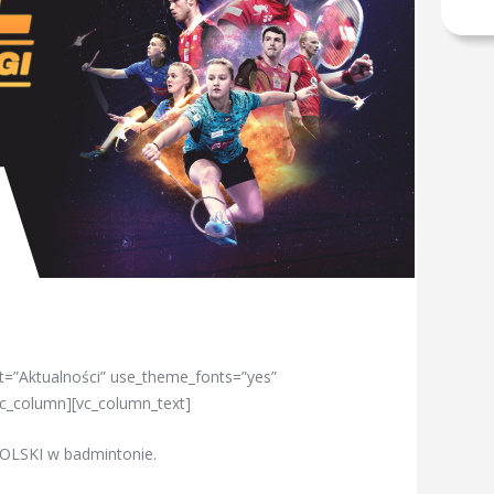
t=”Aktualności” use_theme_fonts=”yes”
vc_column][vc_column_text]
OLSKI w badmintonie.