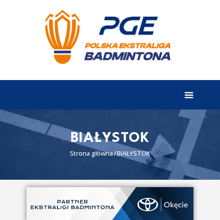
EKSTRALIGA
Aktualności
Drużyny
Tabela
Wyniki
BIAŁYSTOK
Terminarz
Strona główna
BIAŁYSTOK
Partnerzy
I liga
II liga