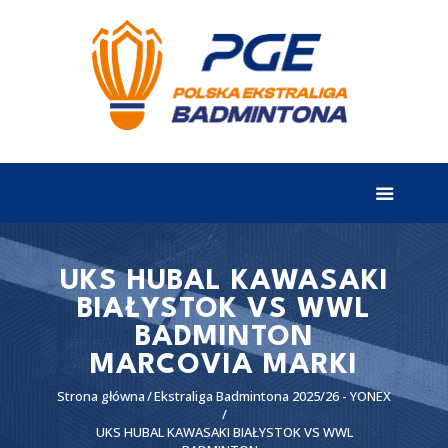
EKSTRALIGA
Aktualności
Drużyny
Tabela
Wyniki
UKS HUBAL KAWASAKI
BIAŁYSTOK VS WWL
Terminarz
BADMINTON
Partnerzy
MARCOVIA MARKI
I liga
Strona główna
Ekstraliga Badmintona 2025/26 - YONEX
II liga
UKS HUBAL KAWASAKI BIAŁYSTOK VS WWL