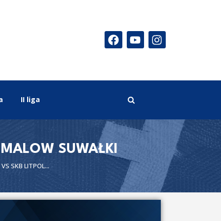
a
II liga
– MALOW SUWAŁKI
S SKB LITPOL...