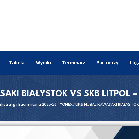
EKSTRALIGA
Aktualności
Drużyny
Tabela
Wyniki
Terminarz
Tabela
Wyniki
Terminarz
Partnerzy
I lig
Partnerzy
I liga
II liga
SAKI BIAŁYSTOK VS SKB LITPOL 
Ekstraliga Badmintona 2025/26 - YONEX
UKS HUBAL KAWASAKI BIAŁYSTOK V