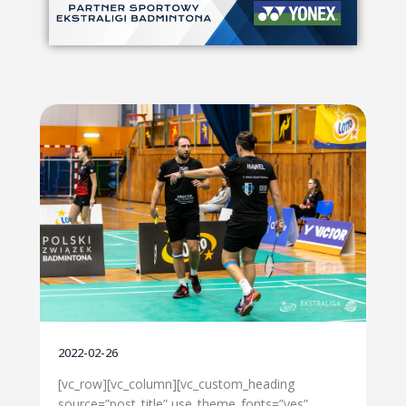
2022-02-26
[vc_row][vc_column][vc_custom_heading
source=”post_title” use_theme_fonts=”yes”