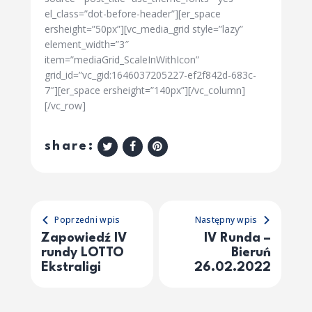
el_class=”dot-before-header”][er_space
ersheight=”50px”][vc_media_grid style=”lazy”
element_width=”3″
item=”mediaGrid_ScaleInWithIcon”
grid_id=”vc_gid:1646037205227-ef2f842d-683c-
7″][er_space ersheight=”140px”][/vc_column]
[/vc_row]
share:
Poprzedni wpis
Następny wpis
Zapowiedź IV
IV Runda –
rundy LOTTO
Bieruń
Ekstraligi
26.02.2022