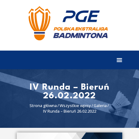
EKSTRALIGA
Aktualności
Drużyny
Tabela
Wyniki
IV Runda – Bieruń
26.02.2022
Terminarz
Strona główna
Wszystkie wpisy
Galeria
Partnerzy
IV Runda – Bieruń 26.02.2022
I liga
II liga