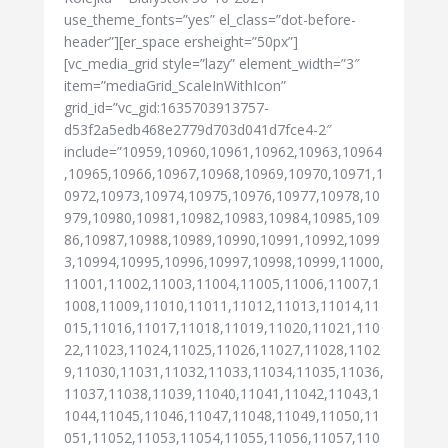
use_theme_fonts=”yes” el_class=”dot-before-
header”][er_space ersheight=”50px”]
[vc_media_grid style=”lazy” element_width=”3″
item=”mediaGrid_ScaleInWithIcon”
grid_id=”vc_gid:1635703913757-
d53f2a5edb468e2779d703d041d7fce4-2″
include=”10959,10960,10961,10962,10963,10964
,10965,10966,10967,10968,10969,10970,10971,1
0972,10973,10974,10975,10976,10977,10978,10
979,10980,10981,10982,10983,10984,10985,109
86,10987,10988,10989,10990,10991,10992,1099
3,10994,10995,10996,10997,10998,10999,11000,
11001,11002,11003,11004,11005,11006,11007,1
1008,11009,11010,11011,11012,11013,11014,11
015,11016,11017,11018,11019,11020,11021,110
22,11023,11024,11025,11026,11027,11028,1102
9,11030,11031,11032,11033,11034,11035,11036,
11037,11038,11039,11040,11041,11042,11043,1
1044,11045,11046,11047,11048,11049,11050,11
051,11052,11053,11054,11055,11056,11057,110