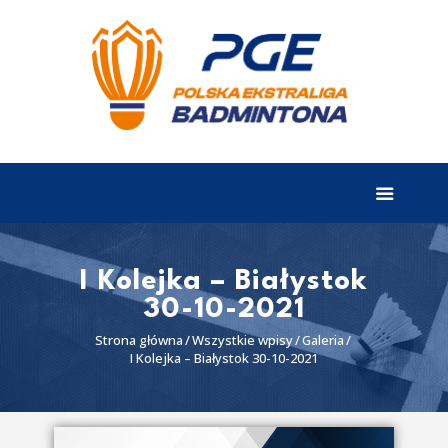
EKSTRALIGA
Aktualności
Drużyny
Tabela
Wyniki
I Kolejka – Białystok
30-10-2021
Terminarz
Strona główna
Wszystkie wpisy
Galeria
Partnerzy
I Kolejka – Białystok 30-10-2021
I liga
II liga