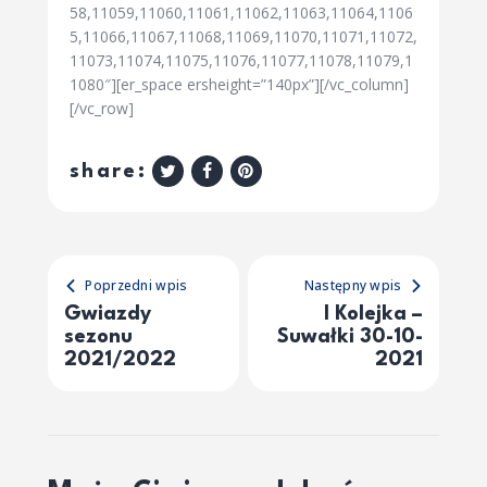
58,11059,11060,11061,11062,11063,11064,1106
5,11066,11067,11068,11069,11070,11071,11072,
11073,11074,11075,11076,11077,11078,11079,1
1080″][er_space ersheight=”140px”][/vc_column]
[/vc_row]
share:
Poprzedni wpis
Następny wpis
Gwiazdy
I Kolejka –
sezonu
Suwałki 30-10-
2021/2022
2021