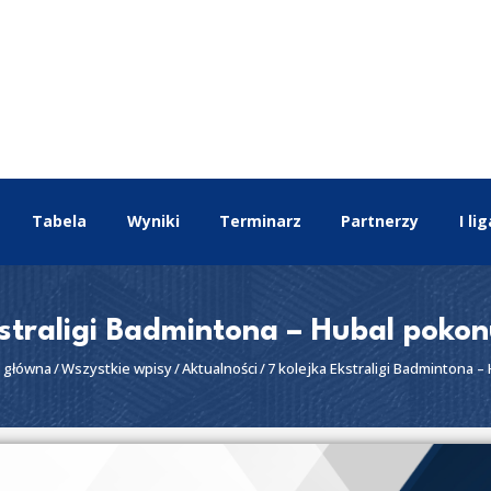
EKSTRALIGA
Aktualności
Drużyny
Tabela
Wyniki
Terminarz
Tabela
Wyniki
Terminarz
Partnerzy
I lig
Partnerzy
I liga
II liga
kstraligi Badmintona – Hubal poko
 główna
Wszystkie wpisy
Aktualności
7 kolejka Ekstraligi Badmintona – H