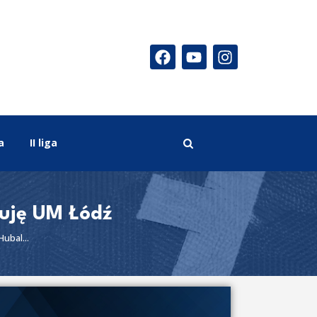
a
II liga
nuję UM Łódź
ubal...