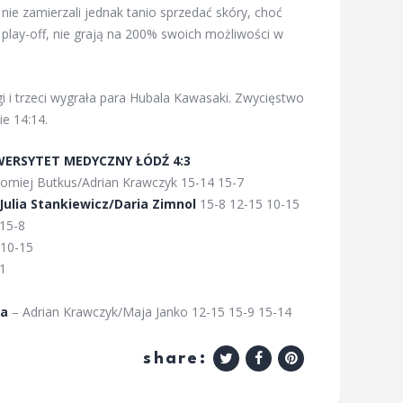
nie zamierzali jednak tanio sprzedać skóry, choć
play-off, nie grają na 200% swoich możliwości w
gi i trzeci wygrała para Hubala Kawasaki. Zwycięstwo
ie 14:14.
IWERSYTET MEDYCZNY ŁÓDŹ
4:3
łomiej Butkus/Adrian Krawczyk 15-14 15-7
Julia Stankiewicz/Daria Zimnol
15-8 12-15 10-15
 15-8
10-15
11
ka
– Adrian Krawczyk/Maja Janko 12-15 15-9 15-14
share: