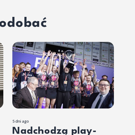
podobać
5 dni ago
Nadchodzą play-