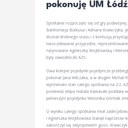
pokonuję UM Łódź
Spotkanie rozpoczęło się od gry podwójnej.
Bartłomieja Butkusa i Adriana Krawczyka, j
doznał drobnego urazu i z kontuzją przystą
nieoczekiwanie przyjezdne, reprezentowane p
rutynowane Agnieszkę Wojtkowską i Weronik
były zawodniczki AZS.
Dwa kolejne pojedynki pojedyncze przebiegł
pokonał Jana Wilczaka, a w drugim Michał 
wyrównało stan całego spotkania na 2:2. A
ponieważ ekipa Hubala Kawasaki poddała w
pierwszym pojedynku Weronika Górniak zmier
O wyniku całego spotkania miał zadecydow
i Agnieszka Wojtkowska stanęli naprzeciw Ad
zakończył się zwycięstwem gości. Krawczyk 