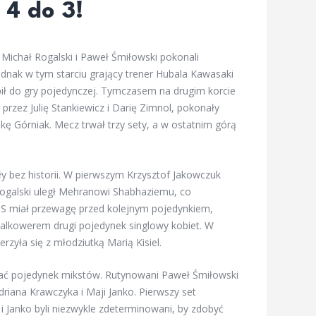
4 do 3!
 Michał Rogalski i Paweł Śmiłowski pokonali
ednak w tym starciu grający trener Hubala Kawasaki
pił do gry pojedynczej. Tymczasem na drugim korcie
rzez Julię Stankiewicz i Darię Zimnol, pokonały
ę Górniak. Mecz trwał trzy sety, a w ostatnim górą
y bez historii. W pierwszym Krzysztof Jakowczuk
Rogalski uległ Mehranowi Shabhaziemu, co
ZS miał przewagę przed kolejnym pojedynkiem,
alkowerem drugi pojedynek singlowy kobiet. W
zyła się z młodziutką Marią Kisiel.
ać pojedynek mikstów. Rutynowani Paweł Śmiłowski
riana Krawczyka i Maji Janko. Pierwszy set
i Janko byli niezwykle zdeterminowani, by zdobyć