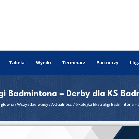
EKSTRALIGA
Aktualności
Drużyny
Tabela
Wyniki
Terminarz
Tabela
Wyniki
Terminarz
Partnerzy
I lig
Partnerzy
I liga
II liga
ligi Badmintona – Derby dla KS Bad
 główna
Wszystkie wpisy
Aktualności
6 kolejka Ekstraligi Badmintona – 