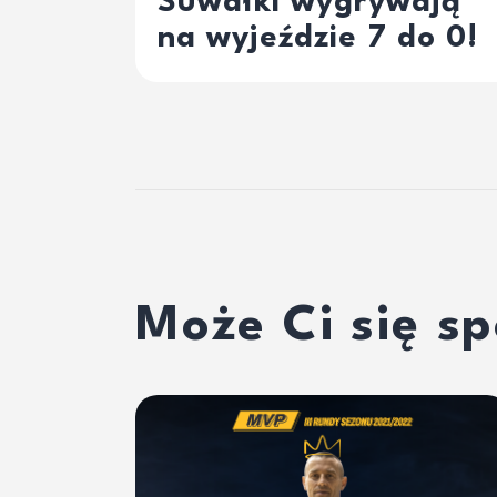
Suwałki wygrywają
na wyjeździe 7 do 0!
Może Ci się s