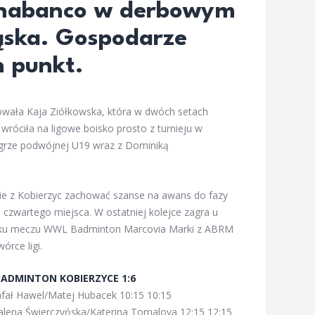
onabanco w derbowym
ąska.
Gospodarze
n punkt.
owała Kaja Ziółkowska, która w dwóch setach
wróciła na ligowe boisko prosto z turnieju w
 grze podwójnej U19 wraz z Dominiką
nie z Kobierzyc zachować szanse na awans do fazy
o czwartego miejsca. W ostatniej kolejce zagra u
wyniku meczu WWL Badminton Marcovia Marki z ABRM
rce ligi.
ADMINTON KOBIERZYCE 1:6
fał Hawel/Matej Hubacek 10:15 10:15
lena Świerczyńska/Katerina Tomalova 12:15 12:15