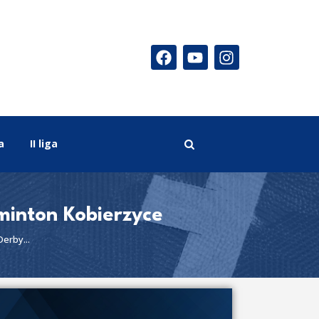
a
II liga
minton Kobierzyce
Derby...