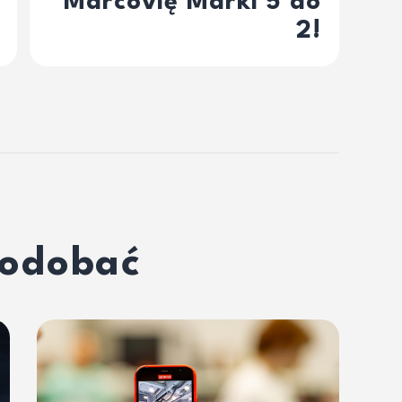
Marcovię Marki 5 do
2!
podobać