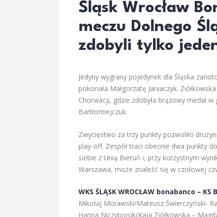
Śląsk Wrocław B
meczu Dolnego Śl
zdobyli tylko jede
Jedyny wygrany pojedynek dla Śląska zanot
pokonała Małgorzatę Janiaczyk. Ziółkowska 
Chorwacji, gdzie zdobyła brązowy medal w
Bartłomiejczuk.
Zwycięstwo za trzy punkty pozwoliło druży
play-off. Zespół traci obecnie dwa punkty d
siebie z Unią Bieruń i, przy korzystnym 
Warszawa, może znaleźć się w czołowej czwó
WKS ŚLĄSK WROCŁAW bonabanco – KS B
Mikołaj Morawski/Mateusz Świerczyński- Ra
Hanna Niczyporuk/Kaja Ziółkowska – Magda