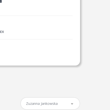
a
NEX