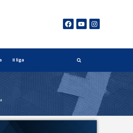
a
II liga
ka