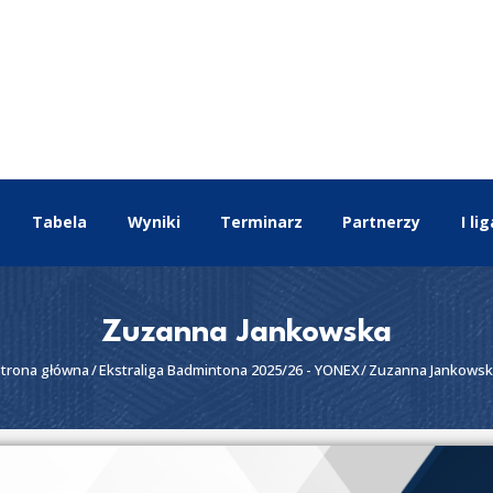
EKSTRALIGA
Aktualności
Tabela
Wyniki
Terminarz
Partnerzy
I lig
Drużyny
Tabela
Wyniki
Zuzanna Jankowska
Terminarz
trona główna
Ekstraliga Badmintona 2025/26 - YONEX
Zuzanna Jankows
Partnerzy
I liga
II liga