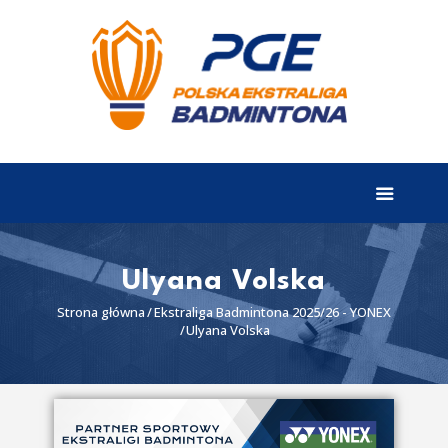
EKSTRALIGA
Aktualności
Drużyny
Tabela
Wyniki
Ulyana Volska
Terminarz
Strona główna
Ekstraliga Badmintona 2025/26 - YONEX
Ulyana Volska
Partnerzy
I liga
II liga