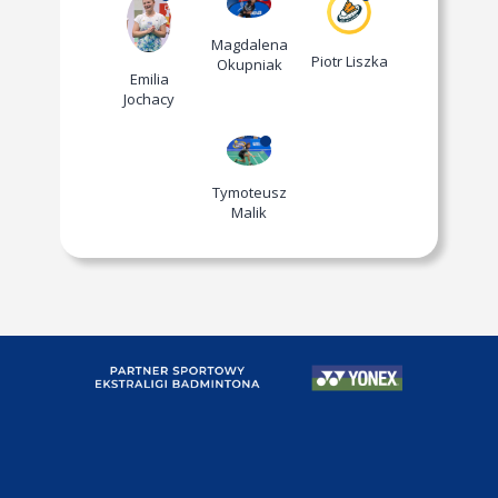
Magdalena
Piotr Liszka
Okupniak
Emilia
Jochacy
Tymoteusz
Malik