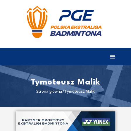
EKSTRALIGA
Aktualności
Drużyny
Tabela
Wyniki
Tymoteusz Malik
Terminarz
Strona główna
Tymoteusz Malik
Partnerzy
I liga
II liga