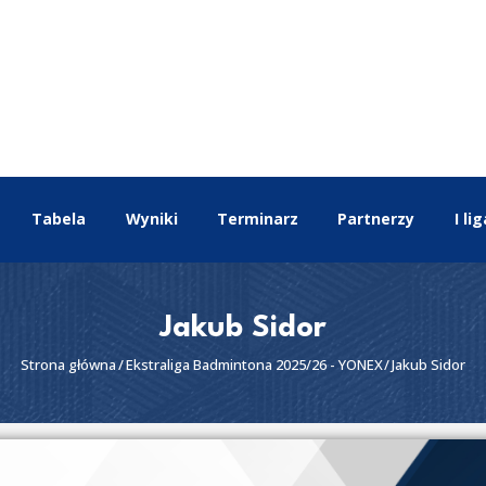
EKSTRALIGA
Aktualności
Drużyny
Tabela
Wyniki
Terminarz
Tabela
Wyniki
Terminarz
Partnerzy
I lig
Partnerzy
I liga
II liga
Jakub Sidor
Strona główna
Ekstraliga Badmintona 2025/26 - YONEX
Jakub Sidor