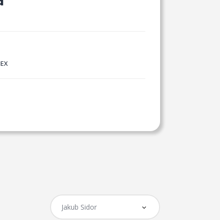
a
NEX