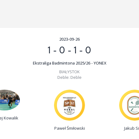
2023-09-26
1
-
0
-
1
-
0
Ekstraliga Badmintona 2025/26 - YONEX
BIAŁYSTOK
Deble:
Deble
ej Kowalik
Paweł Śmiłowski
Jakub S