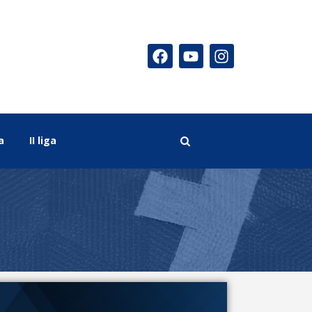
a
II liga