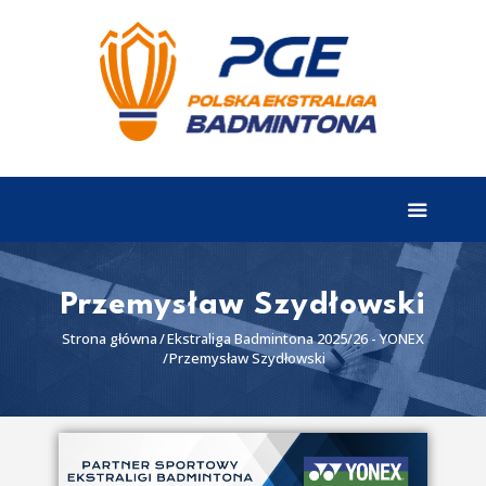
EKSTRALIGA
Aktualności
Drużyny
Tabela
Wyniki
Przemysław Szydłowski
Terminarz
Strona główna
Ekstraliga Badmintona 2025/26 - YONEX
Przemysław Szydłowski
Partnerzy
I liga
II liga