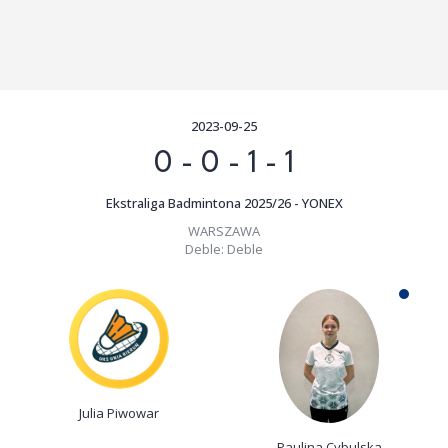
2023-09-25
0
-
0
-
1
-
1
Ekstraliga Badmintona 2025/26 - YONEX
WARSZAWA
Deble:
Deble
Julia Piwowar
Paulina Cybulska