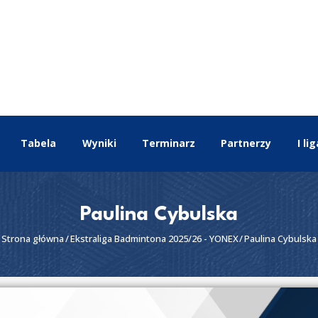
EKSTRALIGA
Aktualności
Drużyny
Tabela
Wyniki
Terminarz
Tabela
Wyniki
Terminarz
Partnerzy
I lig
Partnerzy
I liga
II liga
Paulina Cybulska
Strona główna
Ekstraliga Badmintona 2025/26 - YONEX
Paulina Cybulska