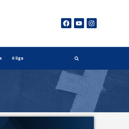
a
II liga