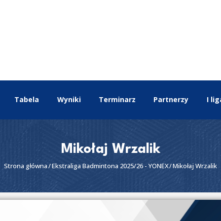
EKSTRALIGA
Aktualności
Drużyny
Tabela
Wyniki
Terminarz
Tabela
Wyniki
Terminarz
Partnerzy
I lig
Partnerzy
I liga
II liga
Mikołaj Wrzalik
Strona główna
Ekstraliga Badmintona 2025/26 - YONEX
Mikołaj Wrzalik