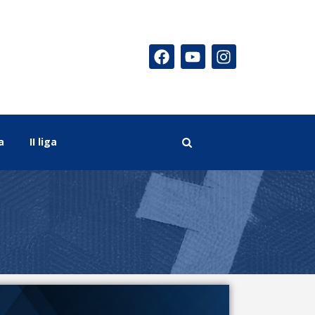
a
II liga