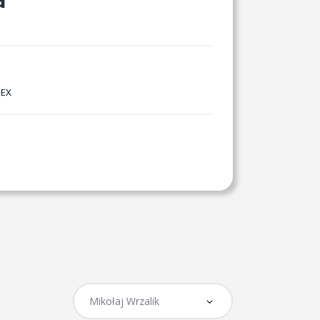
a
NEX