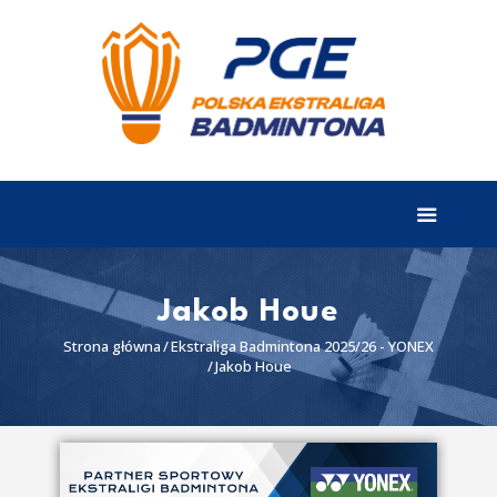
EKSTRALIGA
Aktualności
Drużyny
Tabela
Wyniki
Jakob Houe
Terminarz
Strona główna
Ekstraliga Badmintona 2025/26 - YONEX
Jakob Houe
Partnerzy
I liga
II liga