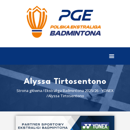
EKSTRALIGA
Aktualności
Drużyny
Tabela
Wyniki
Alyssa Tirtosentono
Terminarz
Strona główna
Ekstraliga Badmintona 2025/26 - YONEX
Alyssa Tirtosentono
Partnerzy
I liga
II liga