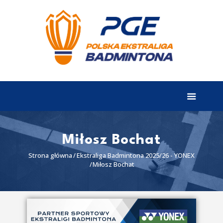
EKSTRALIGA
Aktualności
Drużyny
Tabela
Wyniki
Miłosz Bochat
Terminarz
Strona główna
Ekstraliga Badmintona 2025/26 - YONEX
Miłosz Bochat
Partnerzy
I liga
II liga