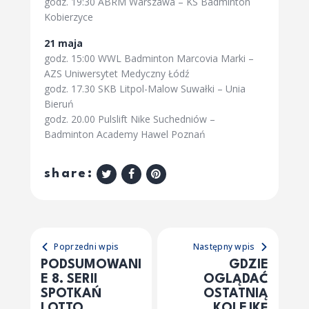
godz. 19:30 ABRM Warszawa – KS Badminton
Kobierzyce
21 maja
godz. 15:00 WWL Badminton Marcovia Marki –
AZS Uniwersytet Medyczny Łódź
godz. 17.30 SKB Litpol-Malow Suwałki – Unia
Bieruń
godz. 20.00 Pulslift Nike Suchedniów –
Badminton Academy Hawel Poznań
share:
Poprzedni wpis
Następny wpis
PODSUMOWANI
GDZIE
E 8. SERII
OGLĄDAĆ
SPOTKAŃ
OSTATNIĄ
LOTTO
KOLEJKĘ