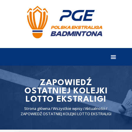
EKSTRALIGA
Aktualności
Drużyny
Tabela
Wyniki
ZAPOWIEDŹ
OSTATNIEJ KOLEJKI
Terminarz
LOTTO EKSTRALIGI
Partnerzy
Strona główna
Wszystkie wpisy
Aktualności
I liga
ZAPOWIEDŹ OSTATNIEJ KOLEJKI LOTTO EKSTRALIGI
II liga